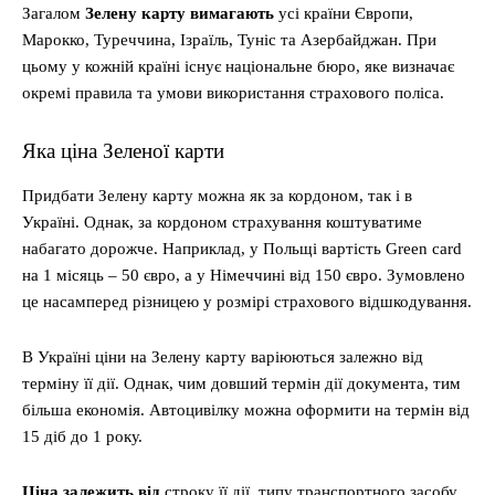
Загалом
Зелену карту вимагають
усі країни Європи,
Марокко, Туреччина, Ізраїль, Туніс та Азербайджан. При
цьому у кожній країні існує національне бюро, яке визначає
окремі правила та умови використання страхового поліса.
Яка ціна Зеленої карти
Придбати Зелену карту можна як за кордоном, так і в
Україні. Однак, за кордоном страхування коштуватиме
набагато дорожче. Наприклад, у Польщі вартість Green card
на 1 місяць – 50 євро, а у Німеччині від 150 євро. Зумовлено
це насамперед різницею у розмірі страхового відшкодування.
В Україні ціни на Зелену карту варіюються залежно від
терміну її дії. Однак, чим довший термін дії документа, тим
більша економія. Автоцивілку можна оформити на термін від
15 діб до 1 року.
Ціна залежить від
строку її дії, типу транспортного засобу