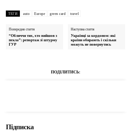
ТЕГИ
auto
Europe
green card
travel
Попередня стаття
Наступна стаття
“Обличчя тих, хто вийшов з
Українці за кордоном: які
пекла”: репортаж зі штурму
країни обирають і скільки
ГУР
можуть не повернутись
ПОДІЛИТИСЬ:
Підписка