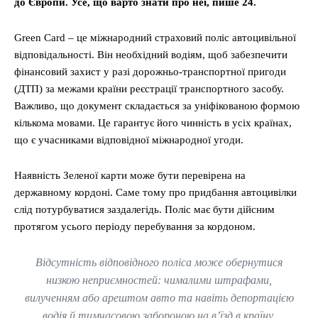
до Європи. Усе, що варто знати про неї, пише 24.
Green Card – це міжнародний страховий поліс автоцивільної
відповідальності. Він необхідний водіям, щоб забезпечити
фінансовий захист у разі дорожньо-транспортної пригоди
(ДТП) за межами країни реєстрації транспортного засобу.
Важливо, що документ складається за уніфікованою формою
кількома мовами. Це гарантує його чинність в усіх країнах,
що є учасниками відповідної міжнародної угоди.
Наявність Зеленої карти може бути перевірена на
державному кордоні. Саме тому про придбання автоцивілки
слід потурбуватися заздалегідь. Поліс має бути дійсним
протягом усього періоду перебування за кордоном.
Відсутність відповідного поліса може обернутися
низкою неприємностей: чималими штрафами,
вилученням або арештом авто та навіть депортацією
водія й тимчасовою забороною на в’їзд в країну.