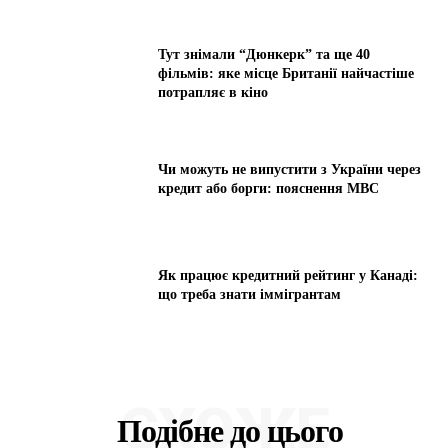
Тут знімали “Дюнкерк” та ще 40
фільмів: яке місце Британії найчастіше
потрапляє в кіно
Чи можуть не випустити з України через
кредит або борги: пояснення МВС
Як працює кредитний рейтинг у Канаді:
що треба знати іммігрантам
СХОЖЕ
Подібне до цього