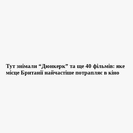
Тут знімали “Дюнкерк” та ще 40 фільмів: яке
місце Британії найчастіше потрапляє в кіно