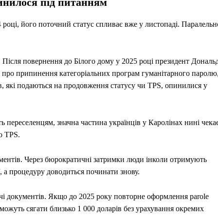
инилося під питанням
4 році, його поточний статус спливає вже у листопаді. Паралельн
 Після повернення до Білого дому у 2025 році президент Дональ
ня про припинення категоріальних програм гуманітарного паролю
ів, які подаються на продовження статусу чи TPS, опинилися у
ть переселенцям, значна частина українців у Каролінах нині чека
о TPS.
ументів. Через бюрократичні затримки люди інколи отримують
ї, а процедуру доводиться починати знову.
чі документів. Якщо до 2025 року повторне оформлення parole
 можуть сягати близько 1 000 доларів без урахування окремих