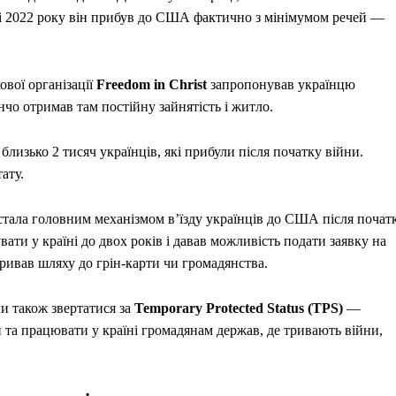
аді 2022 року він прибув до США фактично з мінімумом речей —
ової організації
Freedom in Christ
запропонував українцю
нчо отримав там постійну зайнятість і житло.
близько 2 тисяч українців, які прибули після початку війни.
ату.
 стала головним механізмом в’їзду українців до США після почат
ати у країні до двох років і давав можливість подати заявку на
дкривав шляху до грін-карти чи громадянства.
и також звертатися за
Temporary Protected Status (TPS)
—
та працювати у країні громадянам держав, де тривають війни,