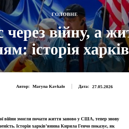
ГОЛОВНЕ
с через війну, а ж
ям: історія харкі
Автор:
Maryna Kavkalo
Дата:
27.05.2026
ої війни змогли почати життя заново у США, тепер знову
еність. Історія харків’янина Кирила Генчо показує, як