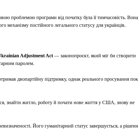
човою проблемою програми від початку була її тимчасовість. Вона
ого механізму постійного легального статусу для українців.
krainian Adjustment Act
— законопроєкт, який міг би створити
ітарним паролем.
 отримав двопартійну підтримку, однак реального просування по
тися, знайти житло, роботу й почати нове життя у США, знову не
визначеності. Його гуманітарний статус завершується, а рішен