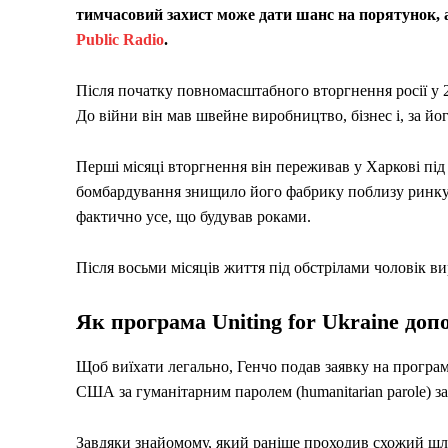
тимчасовий захист може дати шанс на порятунок, а
Public Radio
.
Після початку повномасштабного вторгнення росії у 
До війни він мав швейне виробництво, бізнес і, за й
Перші місяці вторгнення він переживав у Харкові під
бомбардування знищило його фабрику поблизу ринку Б
фактично усе, що будував роками.
Після восьми місяців життя під обстрілами чоловік в
Як програма Uniting for Ukraine д
Щоб виїхати легально, Генчо подав заявку на програ
США за гуманітарним паролем (humanitarian parole) з
Завдяки знайомому, який раніше проходив схожий шлях