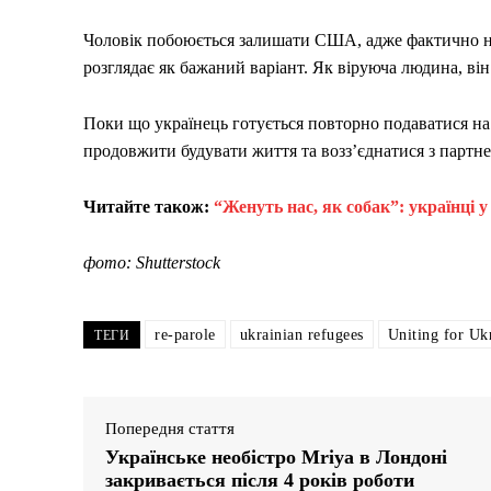
Чоловік побоюється залишати США, адже фактично не
розглядає як бажаний варіант. Як віруюча людина, він
Поки що українець готується повторно подаватися на 
продовжити будувати життя та возз’єднатися з партнер
Читайте також:
“Женуть нас, як собак”: українці
фото: Shutterstock
re-parole
ukrainian refugees
Uniting for Uk
ТЕГИ
Попередня стаття
Українське необістро Mriya в Лондоні
закривається після 4 років роботи