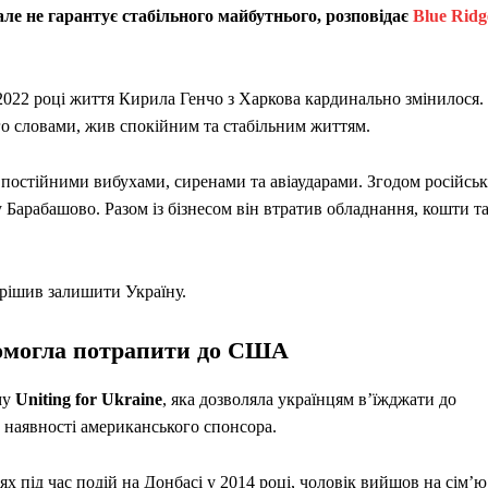
ле не гарантує стабільного майбутнього, розповідає
Blue Ridg
2022 році життя Кирила Генчо з Харкова кардинально змінилося.
ого словами, жив спокійним та стабільним життям.
 постійними вибухами, сиренами та авіаударами. Згодом російськ
арабашово. Разом із бізнесом він втратив обладнання, кошти т
ирішив залишити Україну.
опомогла потрапити до США
му
Uniting for Ukraine
, яка дозволяла українцям в’їжджати до
а наявності американського спонсора.
 під час подій на Донбасі у 2014 році, чоловік вийшов на сім’ю