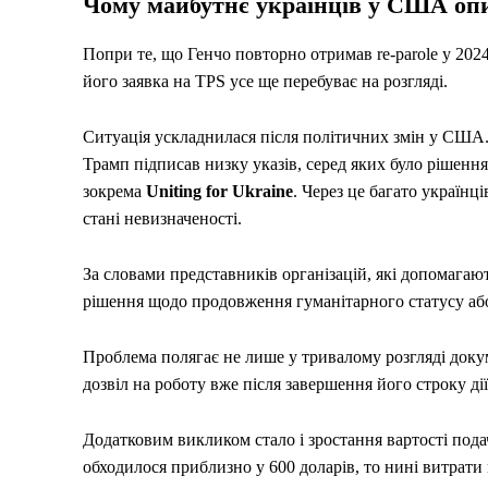
Чому майбутнє українців у США оп
Попри те, що Генчо повторно отримав re-parole у 202
його заявка на TPS усе ще перебуває на розгляді.
Ситуація ускладнилася після політичних змін у США.
Трамп підписав низку указів, серед яких було рішен
зокрема
Uniting for Ukraine
. Через це багато українц
стані невизначеності.
За словами представників організацій, які допомагаю
рішення щодо продовження гуманітарного статусу аб
Проблема полягає не лише у тривалому розгляді док
дозвіл на роботу вже після завершення його строку ді
Додатковим викликом стало і зростання вартості пода
обходилося приблизно у 600 доларів, то нині витрати