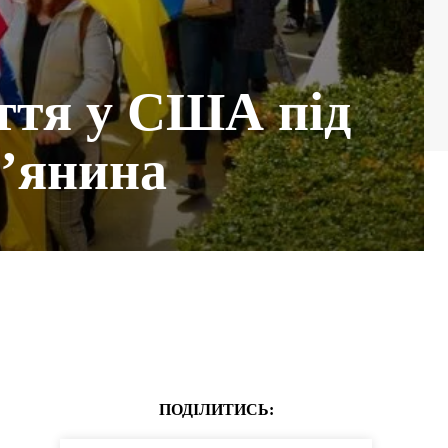
иття у США під
в’янина
ПОДІЛИТИСЬ: