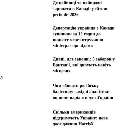
Де найвищі та найнижчі
зарплати в Канаді: рейтинг
регіонів 2026
Депортацію українця з Канади
зупинили за 12 годин до
вильоту через втручання
міністра: що відомо
Дивні, але законні: 5 заборон у
Британії, які дивують навіть
місцевих
ку
Чим збивати російську
балістику: західні аналітики
оцінили варіанти для України
Скільки американців
підтримують Україну: нове
дослідження HarrisX