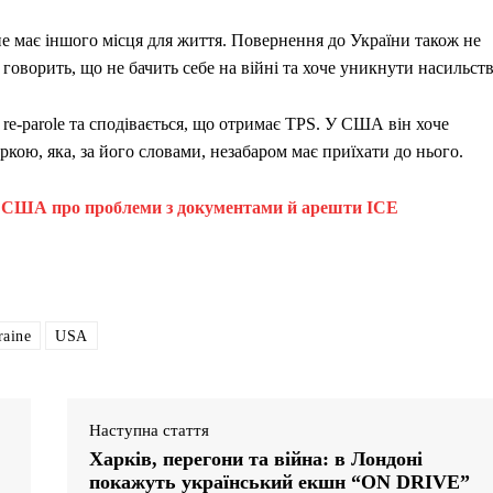
 має іншого місця для життя. Повернення до України також не
 говорить, що не бачить себе на війні та хоче уникнути насильств
re-parole та сподівається, що отримає TPS. У США він хоче
кою, яка, за його словами, незабаром має приїхати до нього.
 у США про проблеми з документами й арешти ICE
raine
USA
Наступна стаття
Харків, перегони та війна: в Лондоні
покажуть український екшн “ON DRIVE”