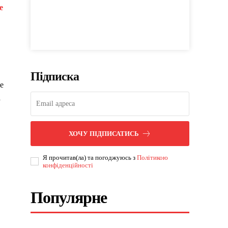
e
Підписка
е
а
ХОЧУ ПІДПИСАТИСЬ
Я прочитав(ла) та погоджуюсь з
Політикою
конфіденційності
Популярне