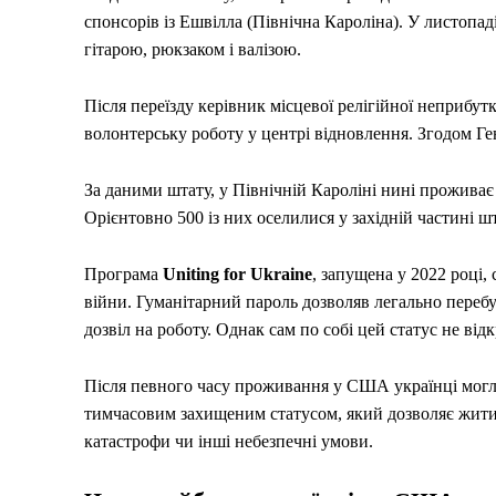
спонсорів із Ешвілла (Північна Кароліна). У листоп
гітарою, рюкзаком і валізою.
Після переїзду керівник місцевої релігійної неприбутк
волонтерську роботу у центрі відновлення. Згодом Ге
За даними штату, у Північній Кароліні нині проживає 
Орієнтовно 500 із них оселилися у західній частині шт
Програма
Uniting for Ukraine
, запущена у 2022 році,
війни. Гуманітарний пароль дозволяв легально перебув
дозвіл на роботу. Однак сам по собі цей статус не ві
Після певного часу проживання у США українці могл
тимчасовим захищеним статусом, який дозволяє жити 
катастрофи чи інші небезпечні умови.