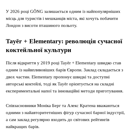
У 2026 році GŎNG залишається одним із найпопулярніших
місць для туристів і мешканців міста, які хочуть побачити
Лондон з висоти пташиного польоту.
Tayēr + Elementary: революція сучасної
коктейльної культури
Після відкриття у 2019 році Tayēr + Elementary швидко став
одним із найвпливовіших барів Європи. Заклад складається з
двох частин. Elementary пропонує швидкі та доступні
авторські коктейлі, тоді як Tayēr орієнтується на складні
експериментальні напої та інноваційні методи приготування.
Співзасновники Моніка Берг та Алекс Кратена вважаються
одними з найавторитетніших фігур сучасної барної індустрії,
а сам заклад регулярно входить до світових рейтингів
найкращих барів.