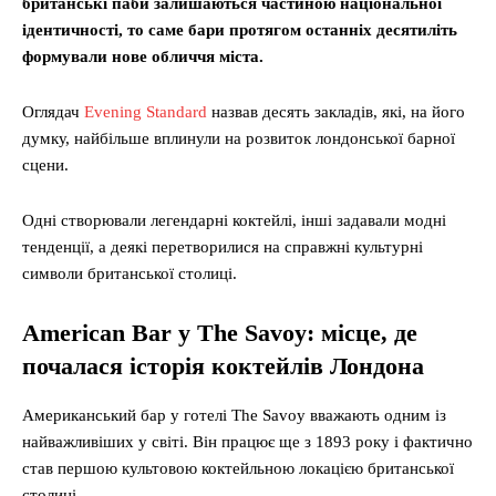
британські паби залишаються частиною національної
ідентичності, то саме бари протягом останніх десятиліть
формували нове обличчя міста.
Оглядач
Evening Standard
назвав десять закладів, які, на його
думку, найбільше вплинули на розвиток лондонської барної
сцени.
Одні створювали легендарні коктейлі, інші задавали модні
тенденції, а деякі перетворилися на справжні культурні
символи британської столиці.
American Bar у The Savoy: місце, де
почалася історія коктейлів Лондона
Американський бар у готелі The Savoy вважають одним із
найважливіших у світі. Він працює ще з 1893 року і фактично
став першою культовою коктейльною локацією британської
столиці.