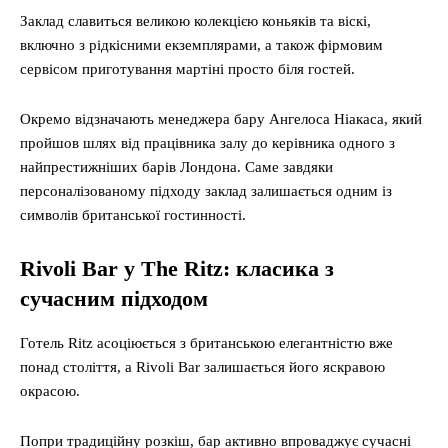
Заклад славиться великою колекцією коньяків та віскі,
включно з рідкісними екземплярами, а також фірмовим
сервісом приготування мартіні просто біля гостей.
Окремо відзначають менеджера бару Ангелоса Ніакаса, який
пройшов шлях від працівника залу до керівника одного з
найпрестижніших барів Лондона. Саме завдяки
персоналізованому підходу заклад залишається одним із
символів британської гостинності.
Rivoli Bar у The Ritz: класика з
сучасним підходом
Готель Ritz асоціюється з британською елегантністю вже
понад століття, а Rivoli Bar залишається його яскравою
окрасою.
Попри традиційну розкіш, бар активно впроваджує сучасні