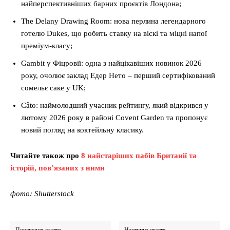
найперспективніших барних проєктів Лондона;
The Delany Drawing Room: нова перлина легендарного
готелю Dukes, що робить ставку на віскі та міцні напої
преміум-класу;
Gambit у Фіцровії: одна з найцікавіших новинок 2026
року, очолює заклад Едер Нето – перший сертифікований
сомельє саке у UK;
Câto: наймолодший учасник рейтингу, який відкрився у
лютому 2026 року в районі Covent Garden та пропонує
новий погляд на коктейльну класику.
Читайте також про
8 найстаріших пабів Британії та
історій, пов’язаних з ними
фото: Shutterstock