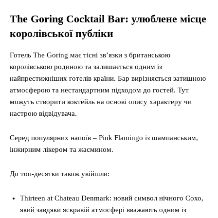
The Goring Cocktail Bar: улюблене місце
королівської публіки
Готель The Goring має тісні зв’язки з британською
королівською родиною та залишається одним із
найпрестижніших готелів країни. Бар вирізняється затишною
атмосферою та нестандартним підходом до гостей. Тут
можуть створити коктейль на основі опису характеру чи
настрою відвідувача.
Серед популярних напоїв – Pink Flamingo із шампанським,
інжирним лікером та жасмином.
До топ-десятки також увійшли:
Thirteen at Chateau Denmark: новий символ нічного Сохо,
який завдяки яскравій атмосфері вважають одним із