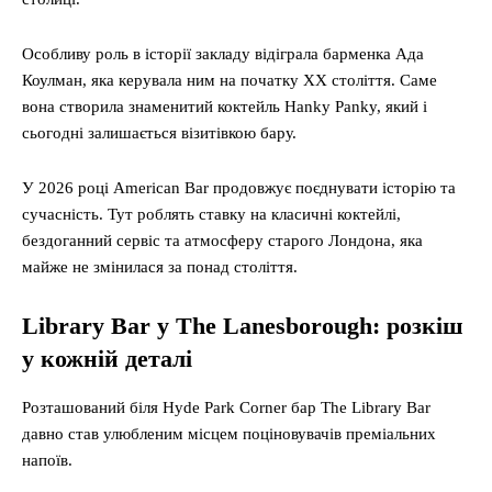
Особливу роль в історії закладу відіграла барменка Ада
Коулман, яка керувала ним на початку ХХ століття. Саме
вона створила знаменитий коктейль Hanky Panky, який і
сьогодні залишається візитівкою бару.
У 2026 році American Bar продовжує поєднувати історію та
сучасність. Тут роблять ставку на класичні коктейлі,
бездоганний сервіс та атмосферу старого Лондона, яка
майже не змінилася за понад століття.
Library Bar у The Lanesborough: розкіш
у кожній деталі
Розташований біля Hyde Park Corner бар The Library Bar
давно став улюбленим місцем поціновувачів преміальних
напоїв.