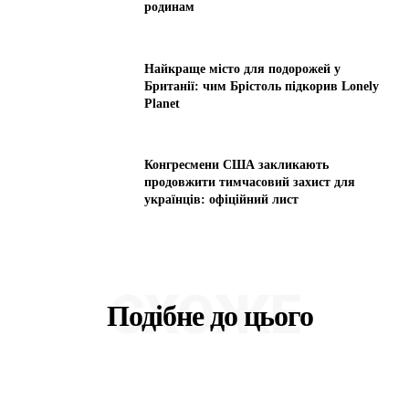
родинам
Найкраще місто для подорожей у
Британії: чим Брістоль підкорив Lonely
Planet
Конгресмени США закликають
продовжити тимчасовий захист для
українців: офіційний лист
СХОЖЕ
Подібне до цього