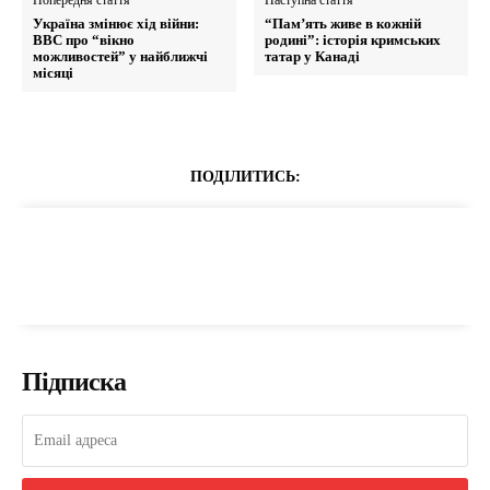
Попередня стаття
Наступна стаття
Україна змінює хід війни:
“Пам’ять живе в кожній
ВВС про “вікно
родині”: історія кримських
можливостей” у найближчі
татар у Канаді
місяці
ПОДІЛИТИСЬ:
Підписка