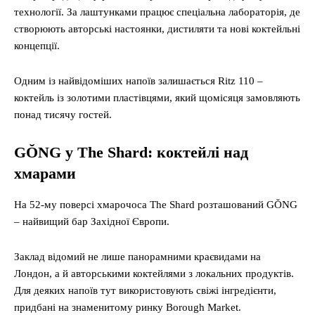
технології. За лаштунками працює спеціальна лабораторія, де
створюють авторські настоянки, дистиляти та нові коктейльні
концепції.
Одним із найвідоміших напоїв залишається Ritz 110 –
коктейль із золотими пластівцями, який щомісяця замовляють
понад тисячу гостей.
GŎNG у The Shard: коктейлі над
хмарами
На 52-му поверсі хмарочоса The Shard розташований GŎNG
– найвищий бар Західної Європи.
Заклад відомий не лише панорамними краєвидами на
Лондон, а й авторськими коктейлями з локальних продуктів.
Для деяких напоїв тут використовують свіжі інгредієнти,
придбані на знаменитому ринку Borough Market.