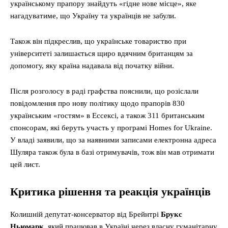
українському прапору знайдуть «гідне нове місце», яке
нагадуватиме, що Україну та українців не забули.
Також він підкреслив, що українське товариство при
університеті залишається щиро вдячним британцям за
допомогу, яку країна надавала від початку війни.
Після розголосу в раді графства пояснили, що розіслали
повідомлення про нову політику щодо прапорів 830
українським «гостям» в Ессексі, а також 311 британським
спонсорам, які беруть участь у програмі Homes for Ukraine.
У владі заявили, що за наявними записами електронна адреса
Шуляра також була в базі отримувачів, тож він мав отримати
цей лист.
Критика рішення та реакція українців
Колишній депутат-консерватор від Брейнтрі
Брукс
Ньюмарк
, який працював в Україні через власну гуманітарну