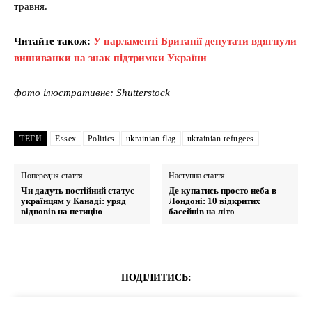
травня.
Читайте також:
У парламенті Британії депутати вдягнули
вишиванки на знак підтримки України
фото ілюстративне: Shutterstock
ТЕГИ
Essex
Politics
ukrainian flag
ukrainian refugees
Попередня стаття
Наступна стаття
Чи дадуть постійний статус
Де купатись просто неба в
українцям у Канаді: уряд
Лондоні: 10 відкритих
відповів на петицію
басейнів на літо
ПОДІЛИТИСЬ: