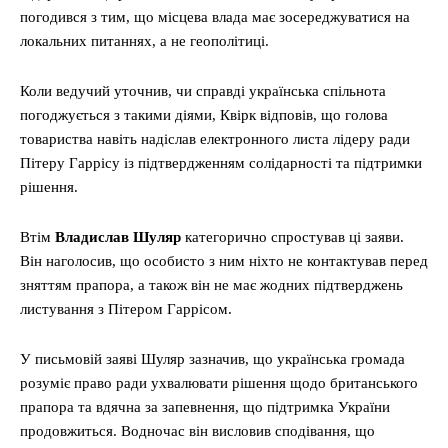
погодився з тим, що місцева влада має зосереджуватися на
локальних питаннях, а не геополітиці.
Коли ведучий уточнив, чи справді українська спільнота
погоджується з такими діями, Квірк відповів, що голова
товариства навіть надіслав електронного листа лідеру ради
Пітеру Гаррісу із підтвердженням солідарності та підтримки
рішення.
Втім
Владислав Шуляр
категорично спростував ці заяви.
Він наголосив, що особисто з ним ніхто не контактував перед
зняттям прапора, а також він не має жодних підтверджень
листування з Пітером Гаррісом.
У письмовій заяві Шуляр зазначив, що українська громада
розуміє право ради ухвалювати рішення щодо британського
прапора та вдячна за запевнення, що підтримка України
продовжиться. Водночас він висловив сподівання, що