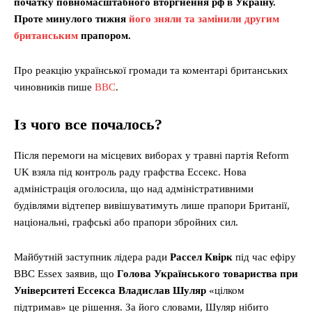
початку повномасштабного вторгнення рф в Україну.
Проте минулого тижня
його зняли та замінили другим
британським
прапором.
Про реакцію української громади та коментарі британських
чиновників пише
ВВС
.
Із чого все почалось?
Після перемоги на місцевих виборах у травні партія Reform
UK взяла під контроль раду графства Ессекс. Нова
адміністрація оголосила, що над адміністративними
будівлями відтепер вивішуватимуть лише прапори Британії,
національні, графські або прапори збройних сил.
Майбутній заступник лідера ради
Рассел Квірк
під час ефіру
BBC Essex заявив, що
Голова Українського товариства при
Університеті Ессекса Владислав Шуляр
«цілком
підтримав» це рішення. За його словами, Шуляр нібито