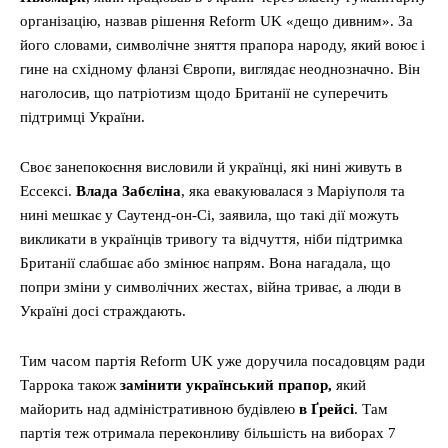
організацію, назвав рішення Reform UK «дещо дивним». За
його словами, символічне зняття прапора народу, який воює і
гине на східному фланзі Європи, виглядає неоднозначно. Він
наголосив, що патріотизм щодо Британії не суперечить
підтримці України.
Своє занепокоєння висловили й українці, які нині живуть в
Ессексі.
Влада Забєліна
, яка евакуювалася з Маріуполя та
нині мешкає у Саутенд-он-Сі, заявила, що такі дії можуть
викликати в українців тривогу та відчуття, ніби підтримка
Британії слабшає або змінює напрям. Вона нагадала, що
попри зміни у символічних жестах, війна триває, а люди в
Україні досі страждають.
Тим часом партія Reform UK уже доручила посадовцям ради
Таррока також
замінити український прапор,
який
майорить над адміністративною будівлею
в Ґрейсі
. Там
партія теж отримала переконливу більшість на виборах 7