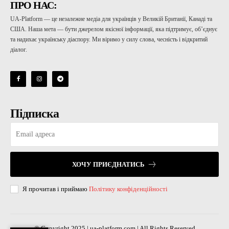
ПРО НАС:
UA-Platform — це незалежне медіа для українців у Великій Британії, Канаді та
США. Наша мета — бути джерелом якісної інформації, яка підтримує, об’єднує
та надихає українську діаспору. Ми віримо у силу слова, чесність і відкритий
діалог.
Підписка
ХОЧУ ПРИЄДНАТИСЬ
Я прочитав і приймаю
Політику конфіденційності
© Copyright 2025 | ua-platform.com | All Rights Reserved