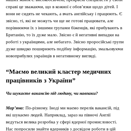
справі це зважаючи, що в кожної є обов’язки щодо дітей. І
вони не сидять не чекають, а вчать англійську і працюють. Є
звісно, ті, які не можуть чи ще не готові працювати, але
порівнюючи їх з іншими групами біженців, які прибувають в
Британію, то їх дуже мало. Звісно є й негативні випадки на
роботі з українцями, але небагато. Звісно проросійські групи
дуже швидко поширюють подібну інформацію, змальовуючи
новоприбулих українців в негативному вигляді.
“Маємо великий кластер медичних
працівників з України”
Чи шукаєте вакансію під людину, чи навпаки?
Мар’яна:
По-різному. Іноді ми маємо перелік вакансій, під
які шукаємо людей. Наприклад, зараз на півночі Англії
ведуться велика розробка у сфері ядерної промисловості.
Нас попросили знайти ядерників з досвідом роботи в цій