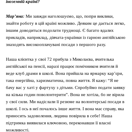
іноземній країні?
Мар’яна:
Ми завжди наголошуємо, що, попри виклики,
знайти роботу в цій країні можливо. Деяким це дається легко,
іншим доводиться подолати труднощі. Є багато вдалих
прикладів, наприклад, дівчата-українки із гарною англійською
знаходять високооплачувані посади з першого разу.
Наша клієнтка у свої 72 прибула з Миколаєва, вчителька
англійської на пенсії, наразі працює помічником вчителя й
веде клуб драми в школі. Вона прийшла на ярмарку кар’єри,
така енергійна, харизматична, повна життя. Я кажу: “Я не
бачу вас у хаті у фартуху з дітьми. Спробуймо подати заявку
на кілька годин поволонтерити”. Вона не хотіла, бо не вірила
у свої сили. Ми надіслали її резюме на волонтерські посади в
школі. І ось в неї почалось інше життя. І вона має справу, яка
приносить задоволення, людина повірила в себе! Наша
підтримка виявилася ключовою, переконавши її власні
можливості.