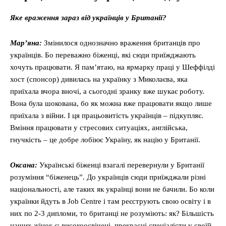
Яке враження зараз від українців у Британії?
Мар’яна:
Змінилося однозначно враження британців про
українців. Бо переважно біженці, які сюди приїжджають
хочуть працювати. Я пам’ятаю, на ярмарку праці у Шеффілді
хост (спонсор) дивилась на українку з Миколаєва, яка
приїхала вчора вночі, а сьогодні зранку вже шукає роботу.
Вона була шокована, бо як можна вже працювати якщо лише
приїхала з війни. І ця працьовитість українців – підкупляє.
Вміння працювати у стресових ситуаціях, англійська,
гнучкість – це добре лобіює Україну, як націю у Британії.
Оксана:
Українські біженці взагалі перевернули у Британії
розуміння “біженець”. До українців сюди приїжджали різні
національності, але таких як українці вони не бачили. Бо коли
українки йдуть в Job Centre і там реєструють свою освіту і в
них по 2-3 дипломи, то британці не розуміють: як? Більшість
наших жінок є: високоосвічені, прекрасні спеціалісти у своїй