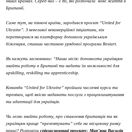
інших країнах. Серед них – є ті, які розпочали нове життя в
Британії.
Саме тут, на півночі країни, зародився проєкт “United for
Ukraine”. З невеликої некомерційної ініціативи, він
перетворився на платформу допомоги українським
біженцям, ставши частиною урядової програми Restart.
Як кажуть засновники: “Наша місія: допомогти українцям
знайти роботу в Британії та надати їм можливості для
upskilling, reskilling та apprenticeship.
Команда “United for Ukraine” пройшли численні курси та
тренінги, щоб якісно надавати послуги з працевлаштування
та адаптації для українців.
Чи легко знайти роботу, про ставлення британців та як
українцям краще “презентувати” себе на місцевому ринку
праці? Розповіли
співзасновниці проєкту
:
Мар’яна Василів