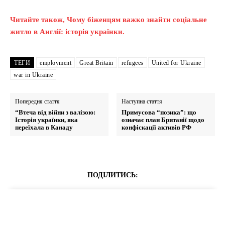
Читайте також, Чому біженцям важко знайти соціальне
житло в Англії: історія українки.
ТЕГИ
employment
Great Britain
refugees
United for Ukraine
war in Ukraine
Попередня стаття
Наступна стаття
“Втеча від війни з валізою:
Примусова “позика”: що
Історія українки, яка
означає план Британії щодо
переїхала в Канаду
конфіскації активів РФ
ПОДІЛИТИСЬ: