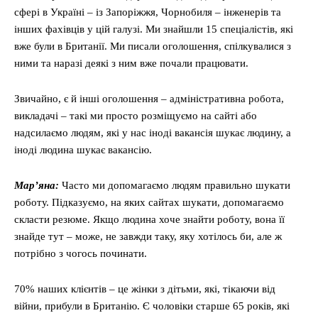
сфері в Україні – із Запоріжжя, Чорнобиля – інженерів та
інших фахівців у цій галузі. Ми знайшли 15 спеціалістів, які
вже були в Британії. Ми писали оголошення, спілкувалися з
ними та наразі деякі з ним вже почали працювати.
Звичайно, є й інші оголошення – адміністративна робота,
викладачі – такі ми просто розміщуємо на сайті або
надсилаємо людям, які у нас іноді вакансія шукає людину, а
іноді людина шукає вакансію.
Мар’яна:
Часто ми допомагаємо людям правильно шукати
роботу. Підказуємо, на яких сайтах шукати, допомагаємо
скласти резюме. Якщо людина хоче знайти роботу, вона її
знайде тут – може, не завжди таку, яку хотілось би, але ж
потрібно з чогось починати.
70% наших клієнтів – це жінки з дітьми, які, тікаючи від
війни, прибули в Британію. Є чоловіки старше 65 років, які