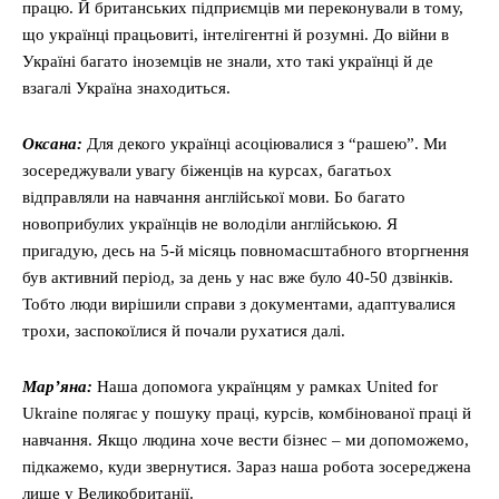
працю. Й британських підприємців ми переконували в тому,
що українці працьовиті, інтелігентні й розумні. До війни в
Україні багато іноземців не знали, хто такі українці й де
взагалі Україна знаходиться.
Оксана:
Для декого українці асоціювалися з “рашею”. Ми
зосереджували увагу біженців на курсах, багатьох
відправляли на навчання англійської мови. Бо багато
новоприбулих українців не володіли англійською. Я
пригадую, десь на 5-й місяць повномасштабного вторгнення
був активний період, за день у нас вже було 40-50 дзвінків.
Тобто люди вирішили справи з документами, адаптувалися
трохи, заспокоїлися й почали рухатися далі.
Мар’яна:
Наша допомога українцям у рамках United for
Ukraine полягає у пошуку праці, курсів, комбінованої праці й
навчання. Якщо людина хоче вести бізнес – ми допоможемо,
підкажемо, куди звернутися. Зараз наша робота зосереджена
лише у Великобританії.