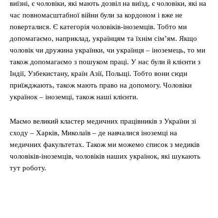
виїзні, є чоловіки, які мають дозвіл на виїзд, є чоловіки, які на
час повномасштабної війни були за кордоном і вже не
поверталися. Є категорія чоловіків-іноземців. Тобто ми
допомагаємо, наприклад, українцям та їхнім сім’ям. Якщо
чоловік чи дружина українки, чи українця – іноземець, то ми
також допомагаємо з пошуком праці. У нас були й клієнти з
Індії, Узбекистану, країн Азії, Польщі. Тобто вони сюди
приїжджають, також мають право на допомогу. Чоловіки
українок – іноземці, також наші клієнти.
Маємо великий кластер медичних працівників з України зі
сходу – Харків, Миколаїв – де навчалися іноземці на
медичних факультетах. Також ми можемо список з медиків
чоловіків-іноземців, чоловіків наших українок, які шукають
тут роботу.