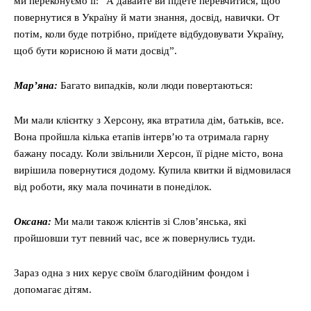
ми переконуємо її: “А давайте ви підете перевчитися, щоб
повернутися в Україну й мати знання, досвід, навички. От
потім, коли буде потрібно, приїдете відбудовувати Україну,
щоб бути корисною й мати досвід”.
Мар’яна:
Багато випадків, коли люди повертаються:
Ми мали клієнтку з Херсону, яка втратила дім, батьків, все.
Вона пройшла кілька етапів інтервʼю та отримала гарну
бажану посаду. Коли звільнили Херсон, її рідне місто, вона
вирішила повернутися додому. Купила квитки й відмовилася
від роботи, яку мала починати в понеділок.
Оксана:
Ми мали також клієнтів зі Слов’янська, які
пройшовши тут певний час, все ж повернулись туди.
Зараз одна з них керує своїм благодійним фондом і
допомагає дітям.