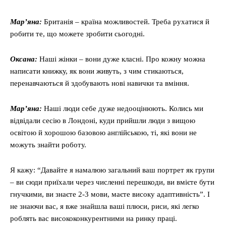
Мар’яна:
Британія – країна можливостей. Треба рухатися й
робити те, що можете зробити сьогодні.
Оксана:
Наші жінки – вони дуже класні. Про кожну можна
написати книжку, як вони живуть, з чим стикаються,
перенавчаються й здобувають нові навички та вміння.
Мар’яна:
Наші люди себе дуже недооцінюють. Колись ми
відвідали сесію в Лондоні, куди прийшли люди з вищою
освітою й хорошою базовою англійською, ті, які вони не
можуть знайти роботу.
Я кажу: “Давайте я намалюю загальний ваш портрет як групи
– ви сюди приїхали через численні перешкоди, ви вмієте бути
гнучкими, ви знаєте 2-3 мови, маєте високу адаптивність”. І
не знаючи вас, я вже знайшла ваші плюси, риси, які легко
роблять вас висококонкурентними на ринку праці.