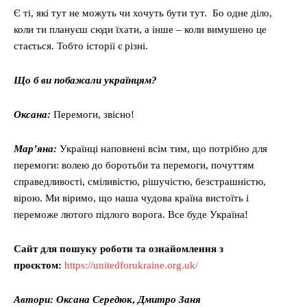
Є ті, які тут не можуть чи хочуть бути тут. Бо одне діло,
коли ти плануєш сюди їхати, а інше – коли вимушено це
стається. Тобто історії є різні.
Що б ви побажали українцям?
Оксана:
Перемоги, звісно!
Мар’яна:
Українці наповнені всім тим, що потрібно для
перемоги: волею до боротьби та перемоги, почуттям
справедливості, сміливістю, рішучістю, безстрашністю,
вірою. Ми віримо, що наша чудова країна вистоїть і
переможе лютого підлого ворога. Все буде Україна!
Сайт для пошуку роботи та ознайомлення з
проєктом:
https://unitedforukraine.org.uk/
Автори: Оксана Середюк
,
Дмитро Заня