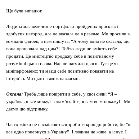
Ще були випадки:
Людина має величезне портфоліо пройдених проєктів і
здобутих нагород, але не вказала це в резюме. Ми просили в
компанії фідбек, а нам пишуть: “А чому вона не сказала, що
вона працювала над цим?” Тобто люди не вміють себе
продати. Це мистецтво продажу себе в позитивному
розумінні цього слова. Нас не навчили цього. Тут це як
мініперфоменс: ти маєш себе позитивно показати на
інтервʼю. Ми цього також навчаємо.
Оксана:
Треба лише повірити в себе, у свої сили: “Я –
українка, я все можу, і запам’ятайте, я вам всім покажу!” Ми
даємо цю підтримку.
Часто жінки не насмілюються зробити крок до роботи, бо “я
все одно повернуся в Україну”. І людина не живе, а існує. І