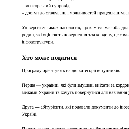
– менторський супровід;
– доступ до стажувань і можливостей працевлаштуван
Університет також наголосив, що кампус має обладна
родин, які оцінюють повернення з-за кордону, це є в
інфраструктури.
Хто може податися
Програму орієнтують на дві категорії вступників.
Перша — українці, які були змушені виїхати за кордо
межами України та хочуть повернутися для навчання 
Друга — абітурієнти, які подавали документи до іноз
Україні.
Подати заявку можуть вступники на
бакалаврські та