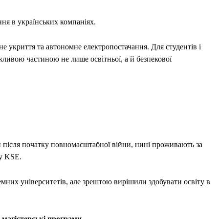
ня в українських компаніях.
не укриття та автономне
електропостачання. Для студентів і
ажливою частиною не лише освітньої, а й безпекової
н після початку повномасштабної війни, нині проживають за
у KSE.
емних університетів, але зрештою вирішили здобувати освіту в
 магістерські програми
.