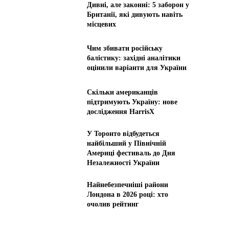
Дивні, але законні: 5 заборон у
Британії, які дивують навіть
місцевих
Чим збивати російську
балістику: західні аналітики
оцінили варіанти для України
Скільки американців
підтримують Україну: нове
дослідження HarrisX
У Торонто відбудеться
найбільший у Північній
Америці фестиваль до Дня
Незалежності України
Найнебезпечніші райони
Лондона в 2026 році: хто
очолив рейтинг