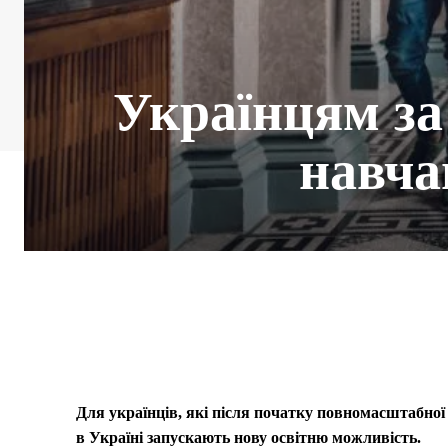
Українцям за
навча
Для українців, які після початку повномасштабної
в Україні запускають нову освітню можливість.