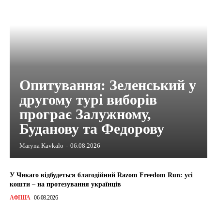
Опитування: Зеленський у
другому турі виборів
програє Залужному,
Буданову та Федорову
Maryna Kavkalo
-
06.08.2026
У Чикаго відбудеться благодійний Razom Freedom Run: усі
кошти – на протезування українців
АФІША
06.08.2026