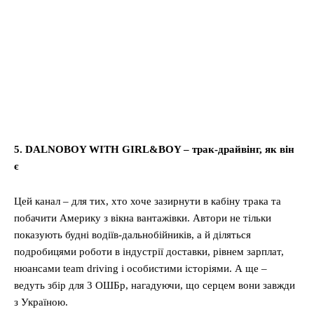
5. DALNOBOY WITH GIRL&BOY – трак-драйвінг, як він
є
Цей канал – для тих, хто хоче зазирнути в кабіну трака та
побачити Америку з вікна вантажівки. Автори не тільки
показують будні водіїв-дальнобійників, а й діляться
подробицями роботи в індустрії доставки, рівнем зарплат,
нюансами team driving і особистими історіями. А ще –
ведуть збір для 3 ОШБр, нагадуючи, що серцем вони завжди
з Україною.