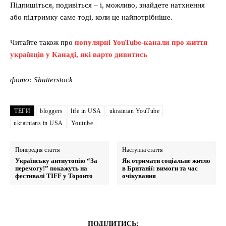
Підпишіться, подивіться – і, можливо, знайдете натхнення
або підтримку саме тоді, коли це найпотрібніше.
Читайте також про
популярні YouTube-канали про життя
українців у Канаді, які варто дивитись
фото: Shutterstock
ТЕГИ
bloggers
life in USA
ukrainian YouTube
ukrainians in USA
Youtube
Попередня стаття
Наступна стаття
Українську антиутопію “За
Як отримати соціальне житло
перемогу!” покажуть на
в Британії: вимоги та час
фестивалі TIFF у Торонто
очікування
ПОДІЛИТИСЬ: