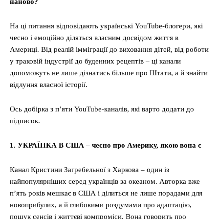
наново?
На ці питання відповідають українські YouTube-блогери, які
чесно і емоційно діляться власним досвідом життя в
Америці. Від реалій імміграції до виховання дітей, від роботи
у траковій індустрії до буденних рецептів – ці канали
допоможуть не лише дізнатись більше про Штати, а й знайти
відлуння власної історії.
Ось добірка з п’яти YouTube-каналів, які варто додати до
підписок.
1. УКРАЇНКА В США – чесно про Америку, якою вона є
Канал Кристини Загребельної з Харкова – один із
найпопулярніших серед українців за океаном. Авторка вже
п’ять років мешкає в США і ділиться не лише порадами для
новоприбулих, а й глибокими роздумами про адаптацію,
пошук сенсів і життєві компроміси. Вона говорить про