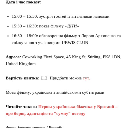
Дата і час показу:
15:00 – 15:30: зустріч гостей із вітальними напоями
15:30 – 16:30: показ фільму
«ДІТИ»
16:30 – 18:00: обговорення фільму з Лорою Архипенко та
спілкування з учасницями UBWIS CLUB
Адреса:
Coworking Flexi Space, 45 King St, Stirling, FK8 1DN,
United Kingdom
Вартість квитка:
£12. Придбати можна
тут
.
Мова фільму: українська з англійськими субтитрами
Читайте також:
Перша українська біженка у Британії –
про борщ, адаптацію та “сумну” погоду
фото ілюстративне / Freepik