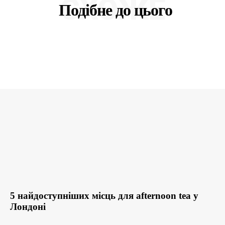
СХОЖЕ
Подібне до цього
5 найдоступніших місць для afternoon tea у
Лондоні