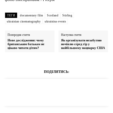
ТЕГИ
documentary film
Scotland
Stirling
ukrainian cinematography
ukrainina events
Попередня стаття
Наступна стаття
Нове дослідження: чому
Як організувати незабутню
британським батькам не
ночівлю серед гір у
цікаво читати дітям?
найбільшому нацпарку США
ПОДІЛИТИСЬ: