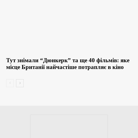
Тут знімали “Дюнкерк” та ще 40 фільмів: яке
місце Британії найчастіше потрапляє в кіно