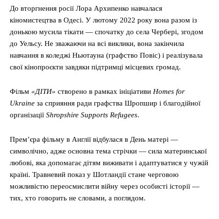
До вторгнення росії Лора Архипенко навчалася
кіномистецтва в Одесі. У лютому 2022 року вона разом із
донькою мусила тікати — спочатку до села Чербері, згодом
до Уельсу. Не зважаючи на всі виклики, вона закінчила
навчання в коледжі Ньютауна (графство Повіс) і реалізувала
свої кінопроєкти завдяки підтримці місцевих громад.
Фільм
«ДІТИ»
створено в рамках ініціативи
Homes for
Ukraine
за сприяння ради графства Шропшир і благодійної
організації
Shropshire Supports Refugees
.
Прем’єра фільму в Англії відбулася в День матері —
символічно, адже основна тема стрічки — сила материнської
любові, яка допомагає дітям виживати і адаптуватися у чужій
країні. Травневий показ у Шотландії стане черговою
можливістю переосмислити війну через особисті історії —
тих, хто говорить не словами, а поглядом.