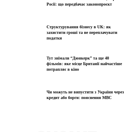
Росії: що передбачає законопроєкт
Структурування бізнесу в UK: як
захистити гроші та не переплачувати
податки
Тут знімали “Дюнкерк” та ще 40
фільмів: яке місце Британії найчастіше
потрапляє в кіно
Чи можуть не випустити з України через
кредит або борги: пояснення МВС