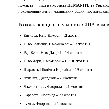
пожертв — піде на користь HUMANITE та Українс
покращенням життя українських родин, постраждалих
Розклад концертів у містах США в жов
Енглвуд, Нью-Джерсі – 12 жовтня
Нью-Брансвік, Нью-Джерсі – 13 жовтня
Ред-Бенк, Нью-Джерсі – 14 жовтня
Нью-Йорк, Нью-Йорк – 15 і 16 жовтня
Шарлотт, Північна Кароліна – 19 жовтня
Атланта, Джорджія – 20 жовтня
Джексонвілл, Флорида – 21 жовтня
Сарасота, Флорида – 23 жовтня
Тампа, Флорида – 24 жовтня