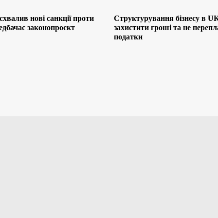
хвалив нові санкції проти
Структурування бізнесу в UK
редбачає законопроєкт
захистити гроші та не переп
податки