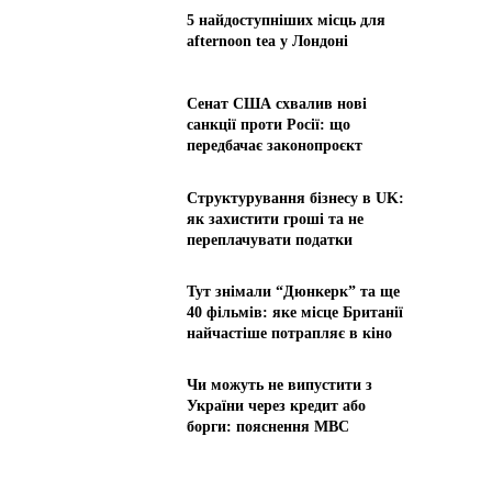
5 найдоступніших місць для
afternoon tea у Лондоні
Сенат США схвалив нові
санкції проти Росії: що
передбачає законопроєкт
Структурування бізнесу в UK:
як захистити гроші та не
переплачувати податки
Тут знімали “Дюнкерк” та ще
40 фільмів: яке місце Британії
найчастіше потрапляє в кіно
Чи можуть не випустити з
України через кредит або
борги: пояснення МВС