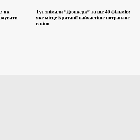
: як
Тут знімали “Дюнкерк” та ще 40 фільмів:
лачувати
яке місце Британії найчастіше потрапляє
в кіно