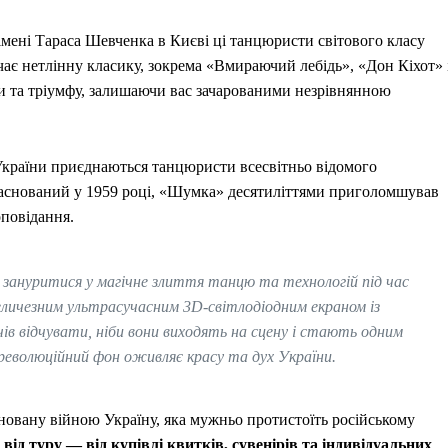
імені Тараса Шевченка в Києві ці танцюристи світового класу
є нетлінну класику, зокрема «Вмираючий лебідь», «Дон Кіхот» 
ти та тріумфу, залишаючи вас зачарованими незрівнянною
України приєднаються танцюристи всесвітньо відомого
аснований у 1959 році, «Шумка» десятиліттями приголомшував
повідання.
я зануритися у магічне злиття танцю та технологій під час
еличезним ультрасучасним 3D-світлодіодним екраном із
ів відчувати, ніби вони виходять на сцену і стають одним
 революційний фон оживляє красу та дух України.
новану війною Україну, яка мужньо протистоїть російському
ід туру — від купівлі квитків, сувенірів та індивідуальних