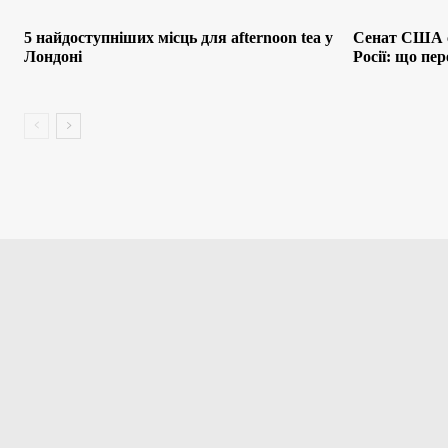
5 найдоступніших місць для afternoon tea у
Сенат США с
Лондоні
Росії: що пе