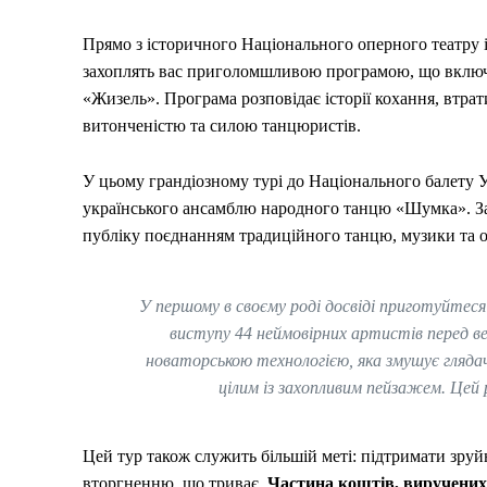
Прямо з історичного Національного оперного театру 
захоплять вас приголомшливою програмою, що включа
«Жизель». Програма розповідає історії кохання, втра
витонченістю та силою танцюристів.
У цьому грандіозному турі до Національного балету 
українського ансамблю народного танцю «Шумка». З
публіку поєднанням традиційного танцю, музики та о
У першому в своєму роді досвіді приготуйтес
виступу 44 неймовірних артистів перед в
новаторською технологією, яка змушує глядач
цілим із захопливим пейзажем. Цей
Цей тур також служить більшій меті: підтримати зруй
вторгненню, що триває.
Частина коштів, виручених в