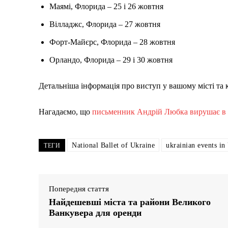
Маямі, Флорида – 25 і 26 жовтня
Вілладжс, Флорида – 27 жовтня
Форт-Майєрс, Флорида – 28 жовтня
Орландо, Флорида – 29 і 30 жовтня
Детальніша інформація про виступ у вашому місті та 
Нагадаємо, що
письменник Андрій Любка вирушає в т
National Ballet of Ukraine
ukrainian events i
ТЕГИ
Попередня стаття
Найдешевші міста та райони Великого
Ванкувера для оренди