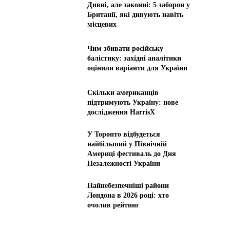
Дивні, але законні: 5 заборон у
Британії, які дивують навіть
місцевих
Чим збивати російську
балістику: західні аналітики
оцінили варіанти для України
Скільки американців
підтримують Україну: нове
дослідження HarrisX
У Торонто відбудеться
найбільший у Північній
Америці фестиваль до Дня
Незалежності України
Найнебезпечніші райони
Лондона в 2026 році: хто
очолив рейтинг