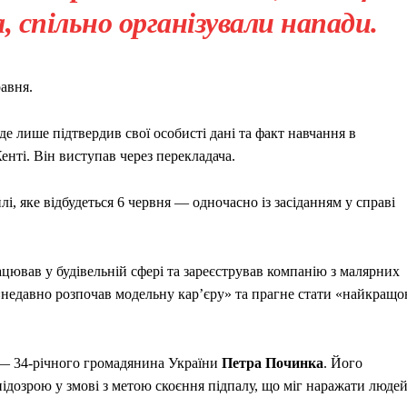
а, спільно організували напади.
авня.
де лише підтвердив свої особисті дані та факт навчання в
енті. Він виступав через перекладача.
, яке відбудеться 6 червня — одночасно із засіданням у справі
ацював у будівельній сфері та зареєстрував компанію з малярних
 «недавно розпочав модельну кар’єру» та прагне стати «найкращ
 — 34-річного громадянина України
Петра Починка
. Його
 підозрою у змові з метою скоєння підпалу, що міг наражати люде