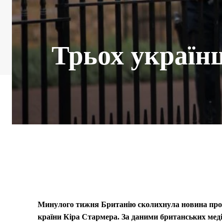
Трьох українц
Минулого тижня Британію сколихнула новина про с
країни Кіра Стармера. За даними британських медіа,