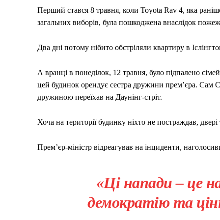
Перший стався 8 травня, коли Toyota Rav 4, яка раніш
загальних виборів, була пошкоджена внаслідок пожеж
Два дні потому нібито обстріляли квартиру в Іслінгто
А вранці в понеділок, 12 травня, було підпалено сіме
цей будинок орендує сестра дружини прем’єра. Сам Ст
дружиною переїхав на Даунінг-стріт.
Хоча на території будинку ніхто не постраждав, двері
Прем’єр-міністр відреагував на інциденти, наголоси
«Ці напади – це н
демократію та цінн