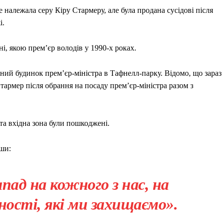
е належала серу Кіру Стармеру, але була продана сусідові після
і.
ні, якою прем’єр володів у 1990-х роках.
йний будинок прем’єр-міністра в Тафнелл-парку. Відомо, що зараз
армер після обрання на посаду прем’єр-міністра разом з
 та вхідна зона були пошкоджені.
вши:
апад на кожного з нас, на
ості, які ми захищаємо».