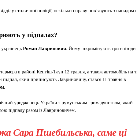
ідділу столичної поліції, оскільки справу пов’язують з нападом 
зрюють у підпалах?
й українець
Роман Лавринович
. Йому інкримінують три епізоди
Стармера в районі Кентіш-Таун 12 травня, а також автомобіль на т
н підпал, який приписують Лавриновичу, стався 11 травня в
ом.
-річний уродженець України з румунським громадянством, який
тою підпалу разом із Лавриновичем.
ка Сара Пшебильська, саме ці