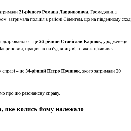
затримали
21-річного Романа Лавриновича
. Громадянина
ком, затримала поліція в районі Сіденгем, що на південному сход
 підозрюваного – це
26-річний Станіслав Карпюк
, уродженець
 Лавринович, працював на будівництві, а також цікавився
у справі – це
34-річний Петро Починок
, якого затримали 20
омо про цю резонансну справу.
о, яке колись йому належало