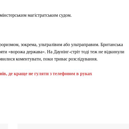
тмінстерським магістратським судом.
ероризмом, зокрема, ультралівим або ультраправим. Британська
ояти «ворожа держава». На Даунінг-стріт тоді теж не відкинули
овилися коментувати, поки триває розслідування.
онів, де краще не гуляти з телефоном в руках