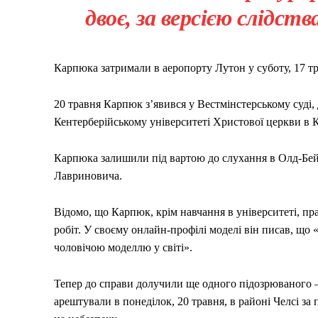
двоє, за версією слідств
Карпюка затримали в аеропорту Лутон у суботу, 17 тр
20 травня Карпюк з’явився у Вестмінстерському суді, 
Кентерберійському університеті Христової церкви в К
Карпюка залишили під вартою до слухання в Олд-Бейлі
Лавриновича.
Відомо, що Карпюк, крім навчання в університеті, пр
робіт. У своєму онлайн-профілі моделі він писав, що
чоловічою моделлю у світі».
Тепер до справи долучили ще одного підозрюваного
арештували в понеділок, 20 травня, в районі Челсі за