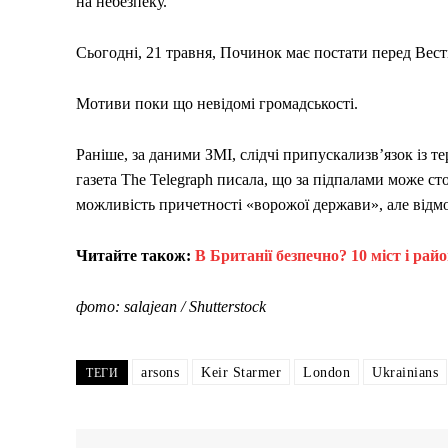
на небезпеку.
Сьогодні, 21 травня, Починок має постати перед Вес
Мотиви поки що невідомі громадськості.
Раніше, за даними ЗМІ, слідчі припускализв’язок із т
газета The Telegraph писала, що за підпалами може ст
можливість причетності «ворожої держави», але відм
Читайте також:
В Британії безпечно? 10 міст і рай
фото: salajean / Shutterstock
arsons
Keir Starmer
London
Ukrainians
ТЕГИ