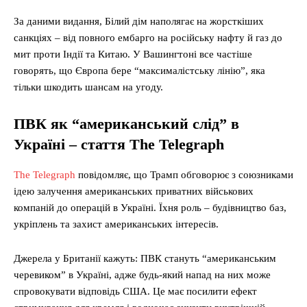
За даними видання, Білий дім наполягає на жорсткіших
санкціях – від повного ембарго на російську нафту й газ до
мит проти Індії та Китаю. У Вашингтоні все частіше
говорять, що Європа бере “максималістську лінію”, яка
тільки шкодить шансам на угоду.
ПВК як “американський слід” в
Україні – стаття The Telegraph
The Telegraph
повідомляє, що Трамп обговорює з союзниками
ідею залучення американських приватних військових
компаній до операцій в Україні. Їхня роль – будівництво баз,
укріплень та захист американських інтересів.
Джерела у Британії кажуть: ПВК стануть “американським
черевиком” в Україні, адже будь-який напад на них може
спровокувати відповідь США. Це має посилити ефект