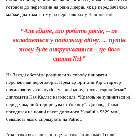
готовою до перемовин на рівні лідерів, як це передбачалося
майже два тижні тому на переговорах у Вашингтоні.
“Але єдине, що робить росія, – це
вкладається у подальшу війну…. путін
знову буде викручуватися – це його
спорт №1”
На Заході обстріли розцінили як спробу підірвати
перспективи переговорів. Прем’єр Британії Кір Стармер
прямо звинуватив путіна у зриві миру, голова європейської
дипломатії Кая Каллас наголосила: “Кремль не зупиниться ні
перед чим, щоб тероризувати Україну”. Дональд Трамп
погодився на новий пакет допомоги Україні в $329 млн,
більшість якого спрямують на Patriot.
Аналітики вважають, що це тактика “дипломатії сили”: