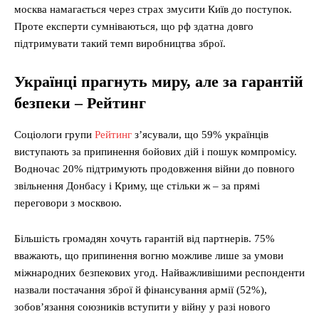
москва намагається через страх змусити Київ до поступок.
Проте експерти сумніваються, що рф здатна довго
підтримувати такий темп виробництва зброї.
Українці прагнуть миру, але за гарантій
безпеки – Рейтинг
Соціологи групи
Рейтинг
з’ясували, що 59% українців
виступають за припинення бойових дій і пошук компромісу.
Водночас 20% підтримують продовження війни до повного
звільнення Донбасу і Криму, ще стільки ж – за прямі
переговори з москвою.
Більшість громадян хочуть гарантій від партнерів. 75%
вважають, що припинення вогню можливе лише за умови
міжнародних безпекових угод. Найважливішими респонденти
назвали постачання зброї й фінансування армії (52%),
зобов’язання союзників вступити у війну у разі нового