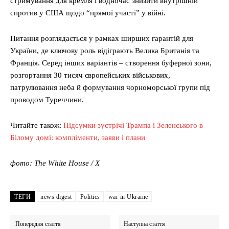
стримування для кремля і водночас знизити внутрішній
спротив у США щодо “прямої участі” у війні.
Питання розглядається у рамках ширших гарантій для
України, де ключову роль відіграють Велика Британія та
Франція. Серед інших варіантів – створення буферної зони,
розгортання 30 тисяч європейських військових,
патрулювання неба й формування чорноморської групи під
проводом Туреччини.
Читайте також:
Підсумки зустрічі Трампа і Зеленського в
Білому домі: компліменти, заяви і плани
фото: The White House / Х
ТЕГИ
news digest
Politics
war in Ukraine
Попередня стаття
Наступна стаття