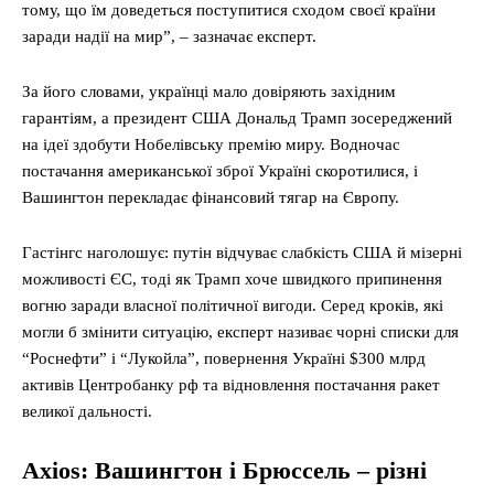
тому, що їм доведеться поступитися сходом своєї країни
заради надії на мир”, – зазначає експерт.
За його словами, українці мало довіряють західним
гарантіям, а президент США Дональд Трамп зосереджений
на ідеї здобути Нобелівську премію миру. Водночас
постачання американської зброї Україні скоротилися, і
Вашингтон перекладає фінансовий тягар на Європу.
Гастінгс наголошує: путін відчуває слабкість США й мізерні
можливості ЄС, тоді як Трамп хоче швидкого припинення
вогню заради власної політичної вигоди. Серед кроків, які
могли б змінити ситуацію, експерт називає чорні списки для
“Роснефти” і “Лукойла”, повернення Україні $300 млрд
активів Центробанку рф та відновлення постачання ракет
великої дальності.
Axios: Вашингтон і Брюссель – різні