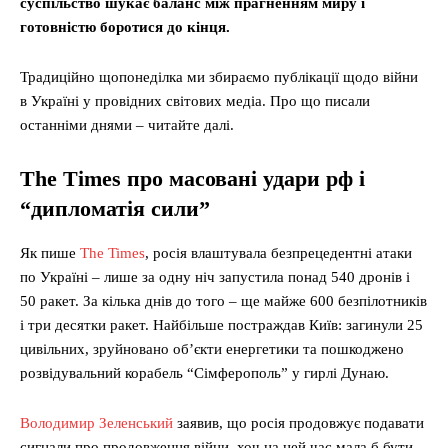
суспільство шукає баланс між прагненням миру і
готовністю боротися до кінця.
Традиційно щопонеділка ми збираємо публікації щодо війни
в Україні у провідних світових медіа. Про що писали
останніми днями – читайте далі.
The Times про масовані удари рф і
“дипломатія сили”
Як пише
The Times
, росія влаштувала безпрецедентні атаки
по Україні – лише за одну ніч запустила понад 540 дронів і
50 ракет. За кілька днів до того – ще майже 600 безпілотників
і три десятки ракет. Найбільше постраждав Київ: загинули 25
цивільних, зруйновано об’єкти енергетики та пошкоджено
розвідувальний корабель “Сімферополь” у гирлі Дунаю.
Володимир Зеленський
заявив, що росія продовжує подавати
сигнали про продовження війни, хоч на цей час мала б бути