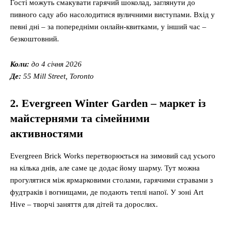
Гості можуть смакувати гарячий шоколад, заглянути до
пивного саду або насолодитися вуличними виступами. Вхід у
певні дні – за попередніми онлайн-квитками, у інший час –
безкоштовний.
Коли:
до 4 січня 2026
Де:
55 Mill Street, Toronto
2. Evergreen Winter Garden – маркет із
майстернями та сімейними
активностями
Evergreen Brick Works перетворюється на зимовий сад усього
на кілька днів, але саме це додає йому шарму. Тут можна
прогулятися між ярмарковими столами, гарячими стравами з
фудтраків і вогнищами, де подають теплі напої. У зоні Art
Hive – творчі заняття для дітей та дорослих.