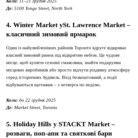
Коли:
11–21 грудня 2025
Де:
5100 Yonge Street, North York
4. Winter Market уSt. Lawrence Market –
класичний зимовий ярмарок
Один із найулюбленіших районів Торонто вдруге відкриває
власний зимовий ринок під відкритим небом. Це чудове
місце, щоб купити сезонні смаколики, знайти подарунки
місцевих виробників або просто відчути різдвяну атмосферу
серед історичних будівель. Вхід безкоштовний, а події
відбуваються щотижня – з четверга по неділю.
Коли:
до 22 грудня 2025
Де:
Market Street, Toronto
5. Holiday Hills у STACKT Market –
розваги, поп-апи та святкові бари