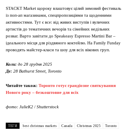
STACKT Market щороку влаштовує цілий зимовий фестиваль
із поп-ап магазинами, спецпропозиціями та щоденними
активностями. Тут є все: від живих виступів і вуличних
артистів до тематичних вечорів та сімейних недільних
розваг. Варто завітати до Speakeasy Espresso Martini Bar –
ідеального місця для різдвяного коктейлю. На Family Funday
проводять майстер-класи та шоу для всіх вікових груп.
Коли:
до 28 грудня 2025
Де:
28 Bathurst Street, Toronto
Читайте також:
Торонто готує грандіозне святкування
Нового року – безкоштовне для всіх
фото: JulieK2
/
Shutterstock
ТЕГИ
best christmas markets
Canada
Christmas 2025
Toronto