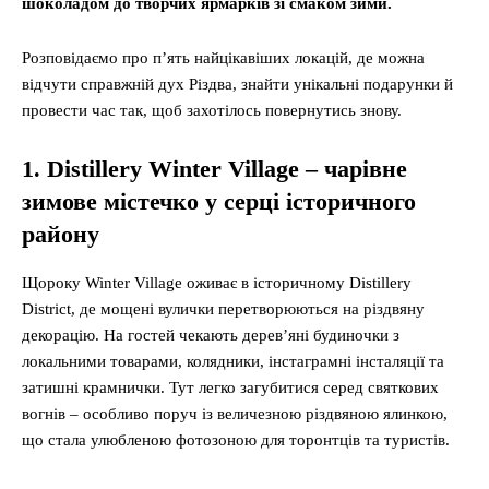
шоколадом до творчих ярмарків зі смаком зими.
Розповідаємо про п’ять найцікавіших локацій, де можна
відчути справжній дух Різдва, знайти унікальні подарунки й
провести час так, щоб захотілось повернутись знову.
1. Distillery Winter Village – чарівне
зимове містечко у серці історичного
району
Щороку Winter Village оживає в історичному Distillery
District, де мощені вулички перетворюються на різдвяну
декорацію. На гостей чекають дерев’яні будиночки з
локальними товарами, колядники, інстаграмні інсталяції та
затишні крамнички. Тут легко загубитися серед святкових
вогнів – особливо поруч із величезною різдвяною ялинкою,
що стала улюбленою фотозоною для торонтців та туристів.