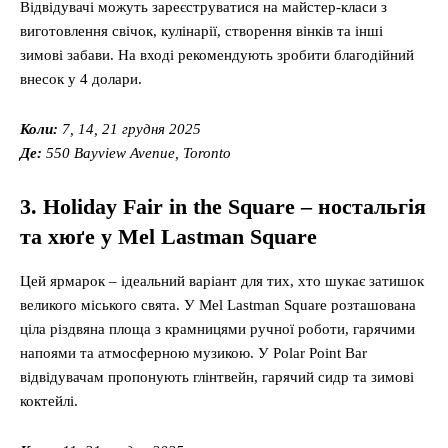
Відвідувачі можуть зареєструватися на майстер-класи з
виготовлення свічок, кулінарії, створення вінків та інші
зимові забави. На вході рекомендують зробити благодійний
внесок у 4 долари.
Коли:
7, 14, 21 грудня 2025
Де:
550 Bayview Avenue, Toronto
3. Holiday Fair in the Square –
ностальгія
та
хюґе
у
Mel Lastman Square
Цей ярмарок – ідеальний варіант для тих, хто шукає затишок
великого міського свята. У Mel Lastman Square розташована
ціла різдвяна площа з крамницями ручної роботи, гарячими
напоями та атмосферною музикою. У Polar Point Bar
відвідувачам пропонують глінтвейн, гарячий сидр та зимові
коктейлі.