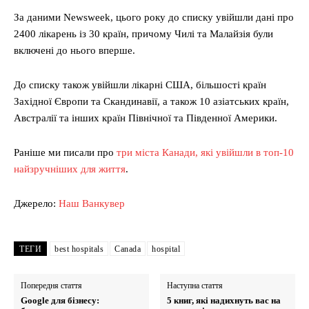
За даними Newsweek, цього року до списку увійшли дані про
2400 лікарень із 30 країн, причому Чилі та Малайзія були
включені до нього вперше.
До списку також увійшли лікарні США, більшості країн
Західної Європи та Скандинавії, а також 10 азіатських країн,
Австралії та інших країн Північної та Південної Америки.
Раніше ми писали про
три міста Канади, які увійшли в топ-10
найзручніших для життя
.
Джерело:
Наш Ванкувер
ТЕГИ
best hospitals
Canada
hospital
Попередня стаття
Наступна стаття
Google для бізнесу:
5 книг, які надихнуть вас на