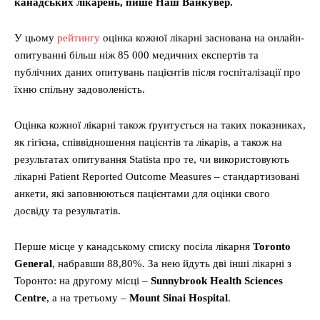
канадських лікарень, пише Наш Ванкувер.
У цьому
рейтингу
оцінка кожної лікарні заснована на онлайн-
опитуванні більш ніж 85 000 медичних експертів та
публічних даних опитувань пацієнтів після госпіталізації про
їхню спільну задоволеність.
Оцінка кожної лікарні також ґрунтується на таких показниках,
як гігієна, співвідношення пацієнтів та лікарів, а також на
результатах опитування Statista про те, чи використовують
лікарні Patient Reported Outcome Measures – стандартизовані
анкети, які заповнюються пацієнтами для оцінки свого
досвіду та результатів.
Перше місце у канадському списку посіла лікарня
Toronto
General
, набравши 88,80%. За нею йдуть дві інші лікарні з
Торонто: на другому місці –
Sunnybrook Health Sciences
Centre
, а на третьому –
Mount Sinai Hospital
.