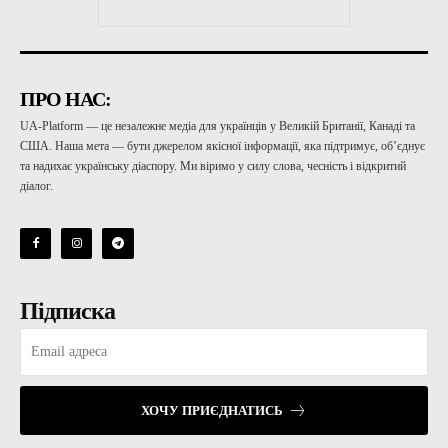
ПРО НАС:
UA-Platform — це незалежне медіа для українців у Великій Британії, Канаді та
США. Наша мета — бути джерелом якісної інформації, яка підтримує, об’єднує
та надихає українську діаспору. Ми віримо у силу слова, чесність і відкритий
діалог.
Підписка
ХОЧУ ПРИЄДНАТИСЬ