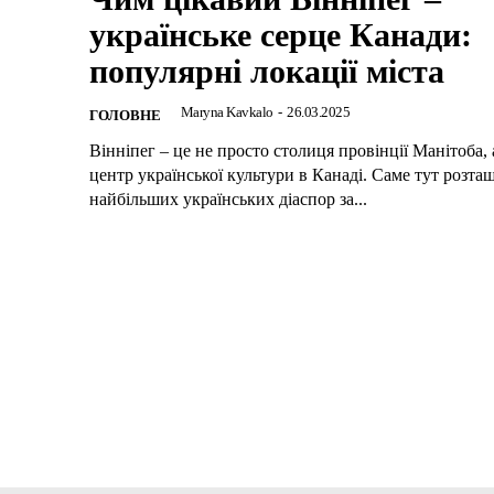
українське серце Канади:
популярні локації міста
Maryna Kavkalo
-
26.03.2025
ГОЛОВНЕ
Вінніпег – це не просто столиця провінції Манітоба,
центр української культури в Канаді. Саме тут розта
найбільших українських діаспор за...