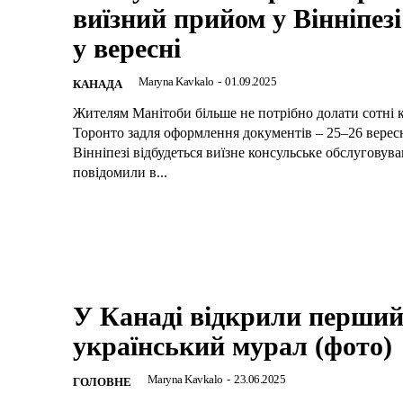
виїзний прийом у Вінніпезі
у вересні
Maryna Kavkalo
-
01.09.2025
КАНАДА
Жителям Манітоби більше не потрібно долати сотні к
Торонто задля оформлення документів – 25–26 верес
Вінніпезі відбудеться виїзне консульське обслуговув
повідомили в...
У Канаді відкрили перши
український мурал (фото)
Maryna Kavkalo
-
23.06.2025
ГОЛОВНЕ