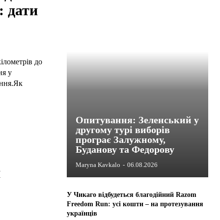
: дати
ілометрів до
ня у
ання.Як
Опитування: Зеленський у
другому турі виборів
програє Залужному,
Буданову та Федорову
Maryna Kavkalo
-
06.08.2026
й
У Чикаго відбудеться благодійний Razom
Freedom Run: усі кошти – на протезування
українців