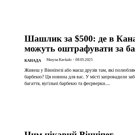
Шашлик за $500: де в Кана
можуть оштрафувати за б
Maryna Kavkalo
-
08.05.2025
КАНАДА
Живеш у Вінніпезі або маєш друзів там, які полюбля
барбекю? Ця новина для вас. У місті запровадили за
багаття, вугільні барбекю та феєрверки....
Чим цікавий Вінніпег –