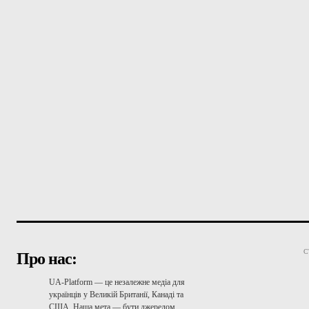
С
Про нас:
UA-Platform — це незалежне медіа для
українців у Великій Британії, Канаді та
США. Наша мета — бути джерелом