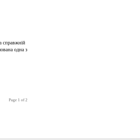
 а справжній
шована одна з
Page 1 of 2