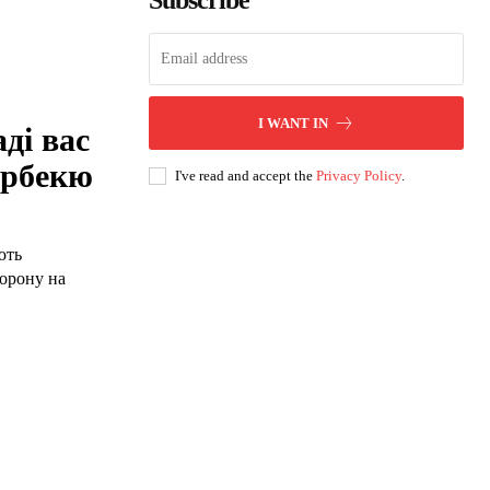
Subscribe
I WANT IN
ді вас
арбекю
I've read and accept the
Privacy Policy
.
ють
борону на