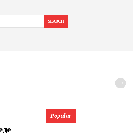
SEARCH
Popular
еде