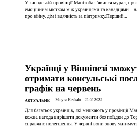
У канадській провінції Манітоба з’явився мурал, що 
емоційним містком між українцями та канадцями – 
про війну, дім і вдячність за підтримку.Перший...
Українці у Вінніпезі зможу
отримати консульські пос
графік на червень
Maryna Kavkalo
-
21.05.2025
АКТУАЛЬНЕ
Для багатьох українців, які мешкають у провінції Ма
кожна нагода вирішити документи без поїздки до Т
справжнє полегшення. У червні вони знову матимуть.