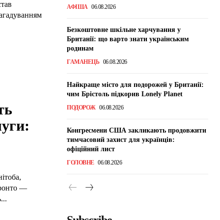
став
АФІША
06.08.2026
нагадуванням
Безкоштовне шкільне харчування у
Британії: що варто знати українським
родинам
ГАМАНЕЦЬ
06.08.2026
Найкраще місто для подорожей у Британії:
чим Брістоль підкорив Lonely Planet
ть
ПОДОРОЖ
06.08.2026
луги:
Конгресмени США закликають продовжити
тимчасовий захист для українців:
офіційний лист
ГОЛОВНЕ
06.08.2026
нітоба,
оронто —
..