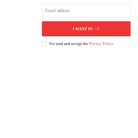
I WANT IN
I've read and accept the
Privacy Policy
.