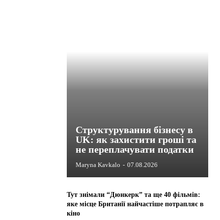
Структурування бізнесу в
UK: як захистити гроші та
не переплачувати податки
Maryna Kavkalo
-
07.08.2026
Тут знімали “Дюнкерк” та ще 40 фільмів:
яке місце Британії найчастіше потрапляє в
кіно