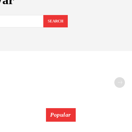
War
SEARCH
Popular