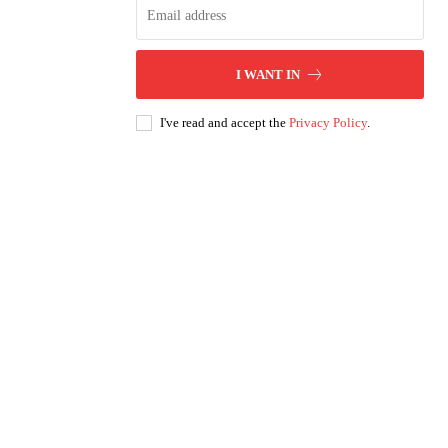
I WANT IN
I've read and accept the
Privacy Policy
.