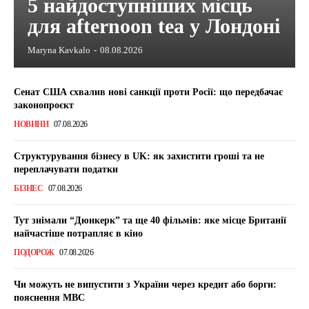
5 найдоступніших місць
для afternoon tea у Лондоні
Maryna Kavkalo
-
08.08.2026
Сенат США схвалив нові санкції проти Росії: що передбачає
законопроєкт
НОВИНИ
07.08.2026
Структурування бізнесу в UK: як захистити гроші та не
переплачувати податки
БІЗНЕС
07.08.2026
Тут знімали “Дюнкерк” та ще 40 фільмів: яке місце Британії
найчастіше потрапляє в кіно
ПОДОРОЖ
07.08.2026
Чи можуть не випустити з України через кредит або борги:
пояснення МВС