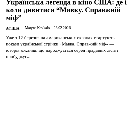
Українська легенда в кіно США: де і
коли дивитися “Мавку. Справжній
міф”
Maryna Kavkalo
-
23.02.2026
АФІША
Уже з 12 березня на американських екранах стартують
покази української стрічки «Мавка. Справжній міф» —
історія кохання, що народжується серед прадавніх лісів і
пробуджує...