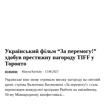
Український фільм “За перемогу!”
здобув престижну нагороду TIFF у
Торонто
Maryna Kavkalo
-
15.09.2025
НОВИНИ
Українське кіно знову отримало високу нагороду на світовій
арені: стрічка Валентина Васяновича «За перемогу!» стала
переможцем конкурсної програми Platform на ювілейному,
50-му Міжнародному кінофестивалі...