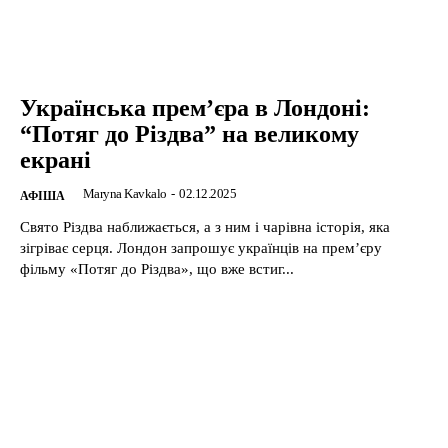
Українська прем’єра в Лондоні:
“Потяг до Різдва” на великому
екрані
Maryna Kavkalo
-
02.12.2025
АФІША
Свято Різдва наближається, а з ним і чарівна історія, яка
зігріває серця. Лондон запрошує українців на прем’єру
фільму «Потяг до Різдва», що вже встиг...