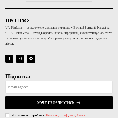
ПРО НАС:
UA-Platform — це незалежне медіа для українців у Великій Британії, Канаді та
США. Наша мета — бути джерелом якісної інформації, яка підтримує, об’єднує
та надихає українську діаспору. Ми віримо у силу слова, чесність і відкритий
діалог.
Підписка
ХОЧУ ПРИЄДНАТИСЬ
Я прочитав і приймаю
Політику конфіденційності