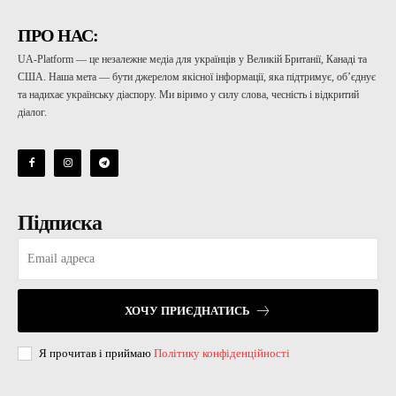
ПРО НАС:
UA-Platform — це незалежне медіа для українців у Великій Британії, Канаді та
США. Наша мета — бути джерелом якісної інформації, яка підтримує, об’єднує
та надихає українську діаспору. Ми віримо у силу слова, чесність і відкритий
діалог.
Підписка
ХОЧУ ПРИЄДНАТИСЬ
Я прочитав і приймаю
Політику конфіденційності