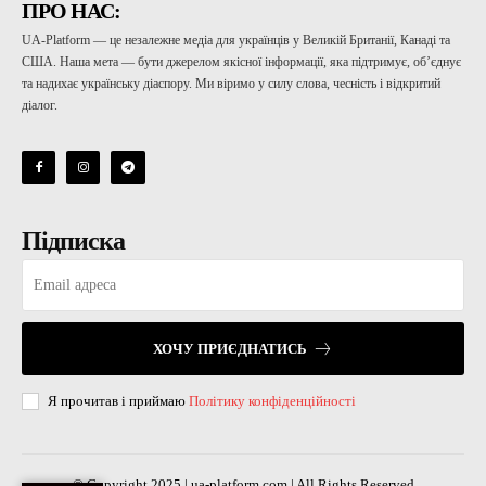
ПРО НАС:
UA-Platform — це незалежне медіа для українців у Великій Британії, Канаді та
США. Наша мета — бути джерелом якісної інформації, яка підтримує, об’єднує
та надихає українську діаспору. Ми віримо у силу слова, чесність і відкритий
діалог.
Підписка
ХОЧУ ПРИЄДНАТИСЬ
Я прочитав і приймаю
Політику конфіденційності
© Copyright 2025 | ua-platform.com | All Rights Reserved