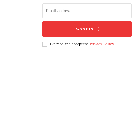
I WANT IN
I've read and accept the
Privacy Policy
.