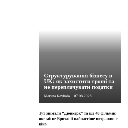
Структурування бізнесу в
UK: як захистити гроші та
не переплачувати податки
Maryna Kavkalo
-
07.08.2026
Тут знімали “Дюнкерк” та ще 40 фільмів:
яке місце Британії найчастіше потрапляє в
кіно