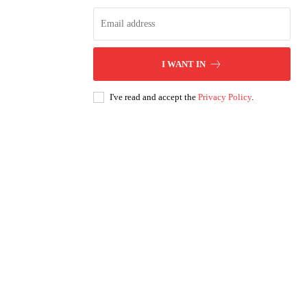
I WANT IN
I've read and accept the
Privacy Policy
.