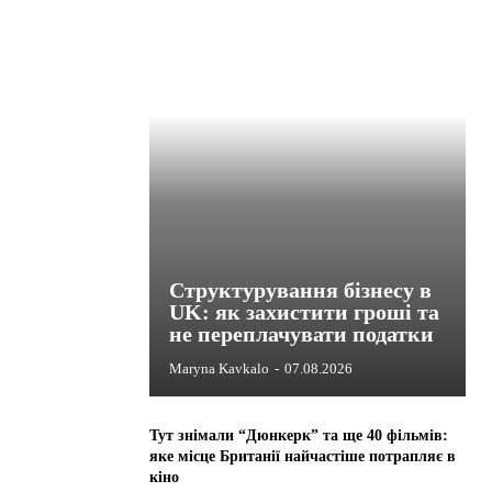
Структурування бізнесу в
UK: як захистити гроші та
не переплачувати податки
Maryna Kavkalo
-
07.08.2026
Тут знімали “Дюнкерк” та ще 40 фільмів:
яке місце Британії найчастіше потрапляє в
кіно