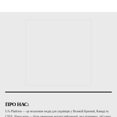
ПРО НАС:
UA-Platform — це незалежне медіа для українців у Великій Британії, Канаді та
США. Наша мета — бути джерелом якісної інформації, яка підтримує, об’єднує