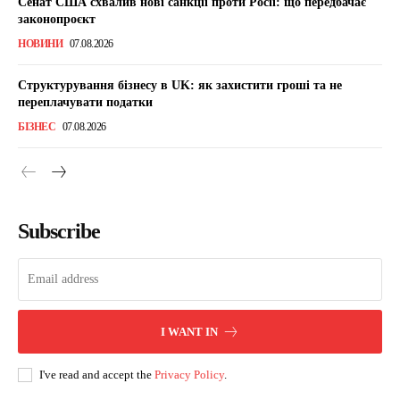
Сенат США схвалив нові санкції проти Росії: що передбачає
законопроєкт
НОВИНИ
07.08.2026
Структурування бізнесу в UK: як захистити гроші та не
переплачувати податки
БІЗНЕС
07.08.2026
Subscribe
I WANT IN
I've read and accept the
Privacy Policy
.