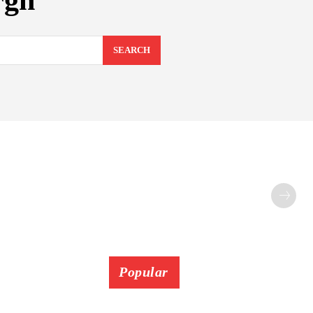
rgh
SEARCH
Popular