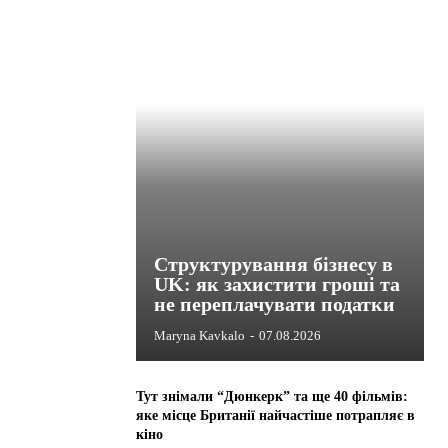
Структурування бізнесу в
UK: як захистити гроші та
не переплачувати податки
Maryna Kavkalo
-
07.08.2026
Тут знімали “Дюнкерк” та ще 40 фільмів:
яке місце Британії найчастіше потрапляє в
кіно