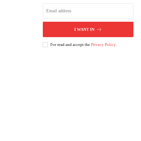
I WANT IN
I've read and accept the
Privacy Policy
.