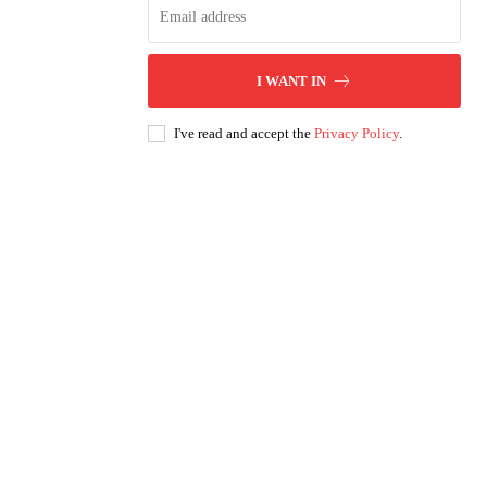
I WANT IN
I've read and accept the
Privacy Policy
.