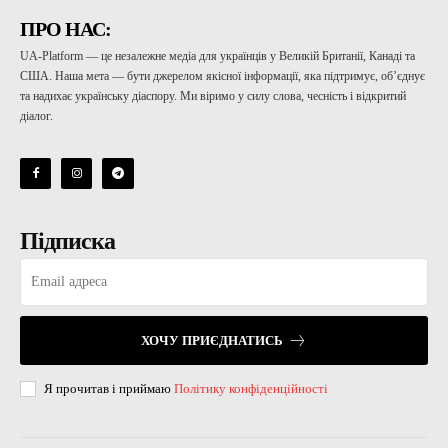
ПРО НАС:
UA-Platform — це незалежне медіа для українців у Великій Британії, Канаді та
США. Наша мета — бути джерелом якісної інформації, яка підтримує, об’єднує
та надихає українську діаспору. Ми віримо у силу слова, чесність і відкритий
діалог.
Підписка
ХОЧУ ПРИЄДНАТИСЬ
Я прочитав і приймаю
Політику конфіденційності