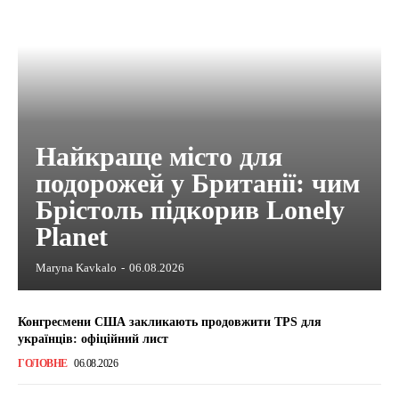
Найкраще місто для
подорожей у Британії: чим
Брістоль підкорив Lonely
Planet
Maryna Kavkalo
-
06.08.2026
Конгресмени США закликають продовжити TPS для
українців: офіційний лист
ГОЛОВНЕ
06.08.2026