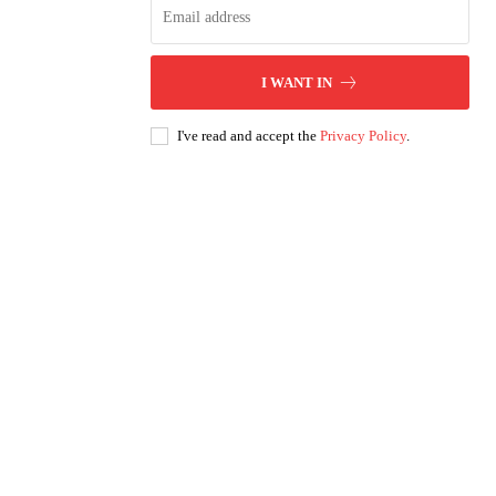
I WANT IN
I've read and accept the
Privacy Policy
.