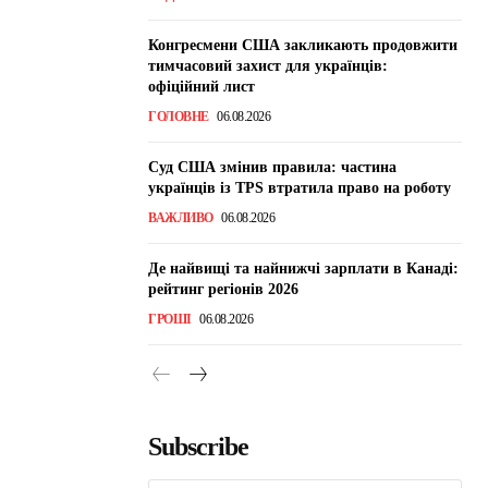
Конгресмени США закликають продовжити
тимчасовий захист для українців:
офіційний лист
ГОЛОВНЕ
06.08.2026
Суд США змінив правила: частина
українців із TPS втратила право на роботу
ВАЖЛИВО
06.08.2026
Де найвищі та найнижчі зарплати в Канаді:
рейтинг регіонів 2026
ГРОШІ
06.08.2026
Subscribe