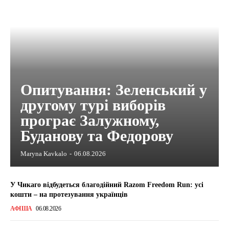
Опитування: Зеленський у
другому турі виборів
програє Залужному,
Буданову та Федорову
Maryna Kavkalo
-
06.08.2026
У Чикаго відбудеться благодійний Razom Freedom Run: усі
кошти – на протезування українців
АФІША
06.08.2026