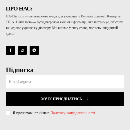
ПРО НАС:
UA-Platform — це незалежне медіа для українців у Великій Британії, Канаді та
США. Наша мета — бути джерелом якісної інформації, яка підтримує, об’єднує
та надихає українську діаспору. Ми віримо у силу слова, чесність і відкритий
діалог.
Підписка
ХОЧУ ПРИЄДНАТИСЬ
Я прочитав і приймаю
Політику конфіденційності