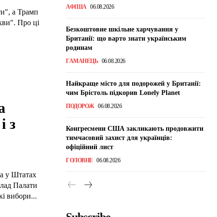
АФІША
06.08.2026
и", а Трамп
кви". Про ці
Безкоштовне шкільне харчування у
Британії: що варто знати українським
родинам
ГАМАНЕЦЬ
06.08.2026
Найкраще місто для подорожей у Британії:
чим Брістоль підкорив Lonely Planet
а
ПОДОРОЖ
06.08.2026
і з
Конгресмени США закликають продовжити
тимчасовий захист для українців:
офіційний лист
ГОЛОВНЕ
06.08.2026
да у Штатах
клад Палати
і вибори...