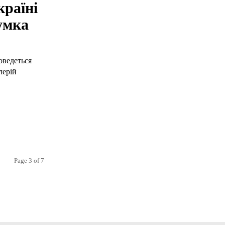
раїні
Думка
оведеться
лерій
Page 3 of 7