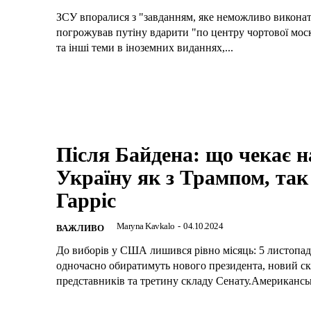
ЗСУ впоралися з "завданням, яке неможливо виконат
погрожував путіну вдарити "по центру чортової мос
та інші теми в іноземних виданнях,...
Після Байдена: що чекає н
Україну як з Трампом, так 
Гарріс
Maryna Kavkalo
-
04.10.2024
ВАЖЛИВО
До виборів у США лишився рівно місяць: 5 листопа
одночасно обиратимуть нового президента, новий с
представників та третину складу Сенату.Американськ