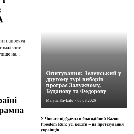
:
А
ути напрочуд
інімальний
лише на...
Опитування: Зеленський у
другому турі виборів
програє Залужному,
Буданову та Федорову
аїні
Maryna Kavkalo
-
06.08.2026
Трампа
У Чикаго відбудеться благодійний Razom
Freedom Run: усі кошти – на протезування
українців