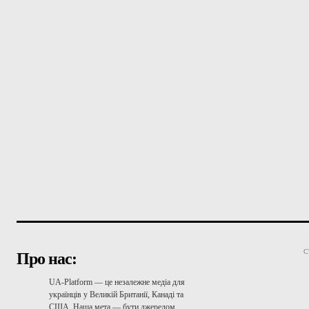
С
Про нас:
UA-Platform — це незалежне медіа для
українців у Великій Британії, Канаді та
США. Наша мета — бути джерелом