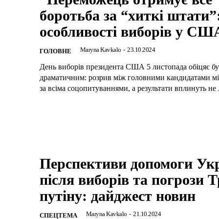
боротьба за “хиткі штати”
особливості виборів у СШ
Maryna Kavkalo
-
23.10.2024
ГОЛОВНЕ
День виборів президента США 5 листопада обіцяє б
драматичним: розрив між головними кандидатами м
за всіма соцопитуваннями, а результати вплинуть не 
Перспективи допомоги Укр
після виборів та погрози 
путіну: дайджест новин
Maryna Kavkalo
-
21.10.2024
CПЕЦТЕМА