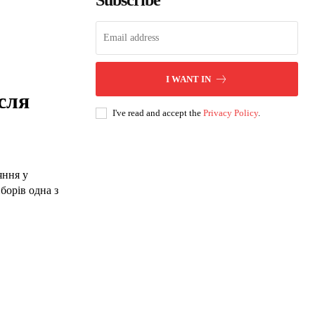
Subscribe
I WANT IN
сля
I've read and accept the
Privacy Policy
.
яння у
борів одна з