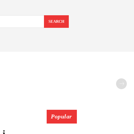
SEARCH
Popular
 і