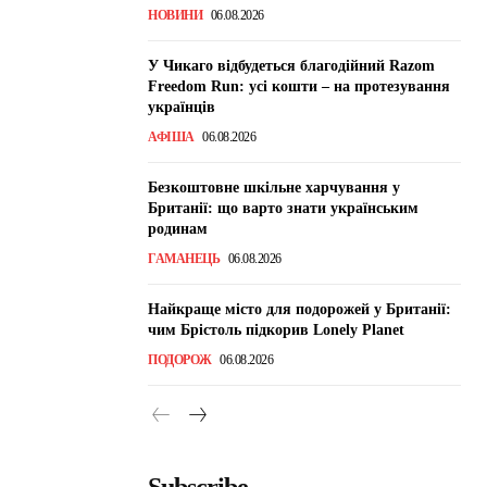
НОВИНИ
06.08.2026
У Чикаго відбудеться благодійний Razom
Freedom Run: усі кошти – на протезування
українців
АФІША
06.08.2026
Безкоштовне шкільне харчування у
Британії: що варто знати українським
родинам
ГАМАНЕЦЬ
06.08.2026
Найкраще місто для подорожей у Британії:
чим Брістоль підкорив Lonely Planet
ПОДОРОЖ
06.08.2026