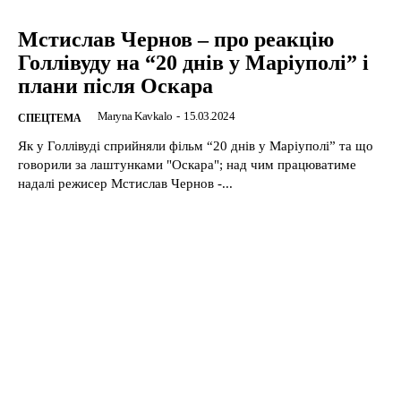
Мстислав Чернов – про реакцію
Голлівуду на “20 днів у Маріуполі” і
плани після Оскара
Maryna Kavkalo
-
15.03.2024
CПЕЦТЕМА
Як у Голлівуді сприйняли фільм “20 днів у Маріуполі” та що
говорили за лаштунками "Оскара"; над чим працюватиме
надалі режисер Мстислав Чернов -...