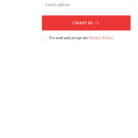
I WANT IN
I've read and accept the
Privacy Policy
.