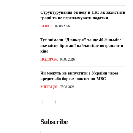
Структурування бізнесу в UK: як захистити
гроші та не переплачувати податки
БІЗНЕС
07.08.2026
Тут знімали “Дюнкерк” та ще 40 фільмів:
яке місце Британії найчастіше потрапляє в
кіно
ПОДОРОЖ
07.08.2026
Чи можуть не випустити з України через
кредит або борги: пояснення МВС
МІГРАЦІЯ
07.08.2026
Subscribe