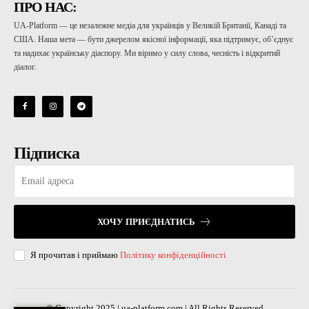
ПРО НАС:
UA-Platform — це незалежне медіа для українців у Великій Британії, Канаді та
США. Наша мета — бути джерелом якісної інформації, яка підтримує, об’єднує
та надихає українську діаспору. Ми віримо у силу слова, чесність і відкритий
діалог.
Підписка
ХОЧУ ПРИЄДНАТИСЬ
Я прочитав і приймаю
Політику конфіденційності
© Copyright 2025 | ua-platform.com | All Rights Reserved