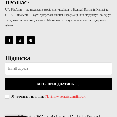
ПРО НАС:
UA-Platform — це незалежне медіа для українців у Великій Британії, Канаді та
США. Наша мета — бути джерелом якісної інформації, яка підтримує, об’єднує
та надихає українську діаспору. Ми віримо у силу слова, чесність і відкритий
діалог.
Підписка
ХОЧУ ПРИЄДНАТИСЬ
Я прочитав і приймаю
Політику конфіденційності
© Copyright 2025 | ua-platform.com | All Rights Reserved