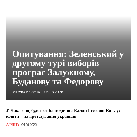
Опитування: Зеленський у
другому турі виборів
програє Залужному,
Буданову та Федорову
Maryna Kavkalo
-
06.08.2026
У Чикаго відбудеться благодійний Razom Freedom Run: усі
кошти – на протезування українців
АФІША
06.08.2026