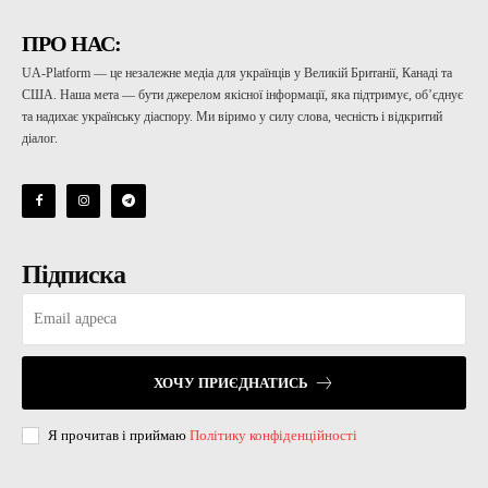
ПРО НАС:
UA-Platform — це незалежне медіа для українців у Великій Британії, Канаді та
США. Наша мета — бути джерелом якісної інформації, яка підтримує, об’єднує
та надихає українську діаспору. Ми віримо у силу слова, чесність і відкритий
діалог.
Підписка
ХОЧУ ПРИЄДНАТИСЬ
Я прочитав і приймаю
Політику конфіденційності