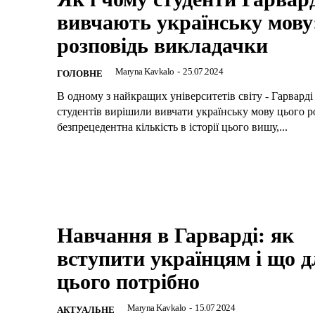
вивчають українську мову
розповідь викладачки
Maryna Kavkalo
-
25.07.2024
ГОЛОВНЕ
В одному з найкращих університетів світу - Гарварді 
студентів вирішили вивчати українську мову цього р
безпрецедентна кількість в історії цього вишу,...
Навчання в Гарварді: як
вступити українцям і що д
цього потрібно
Maryna Kavkalo
-
15.07.2024
АКТУАЛЬНЕ