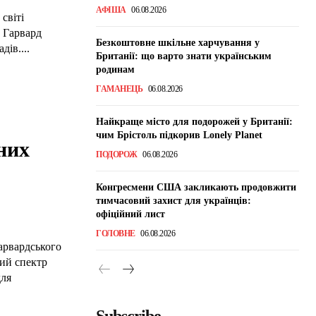
АФІША
06.08.2026
світі
. Гарвард
Безкоштовне шкільне харчування у
ів....
Британії: що варто знати українським
родинам
ГАМАНЕЦЬ
06.08.2026
Найкраще місто для подорожей у Британії:
чим Брістоль підкорив Lonely Planet
них
ПОДОРОЖ
06.08.2026
Конгресмени США закликають продовжити
тимчасовий захист для українців:
офіційний лист
ГОЛОВНЕ
06.08.2026
Гарвардського
кий спектр
для