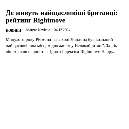
Де живуть найщасливіші британці:
рейтинг Rightmove
Maryna Kavkalo
-
04.12.2024
НОВИНИ
Минулого року Річмонд на заході Лондона був визнаний
найщасливішим місцем для життя у Великобританії. За рік
він втратив першість згідно з індексом Rightmove Happy...