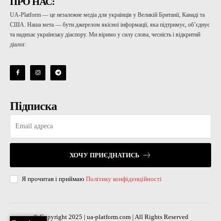
ПРО НАС:
UA-Platform — це незалежне медіа для українців у Великій Британії, Канаді та
США. Наша мета — бути джерелом якісної інформації, яка підтримує, об’єднує
та надихає українську діаспору. Ми віримо у силу слова, чесність і відкритий
діалог.
Підписка
ХОЧУ ПРИЄДНАТИСЬ
Я прочитав і приймаю
Політику конфіденційності
© Copyright 2025 | ua-platform.com | All Rights Reserved