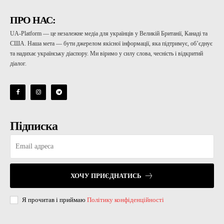
ПРО НАС:
UA-Platform — це незалежне медіа для українців у Великій Британії, Канаді та
США. Наша мета — бути джерелом якісної інформації, яка підтримує, об’єднує
та надихає українську діаспору. Ми віримо у силу слова, чесність і відкритий
діалог.
Підписка
ХОЧУ ПРИЄДНАТИСЬ
Я прочитав і приймаю
Політику конфіденційності