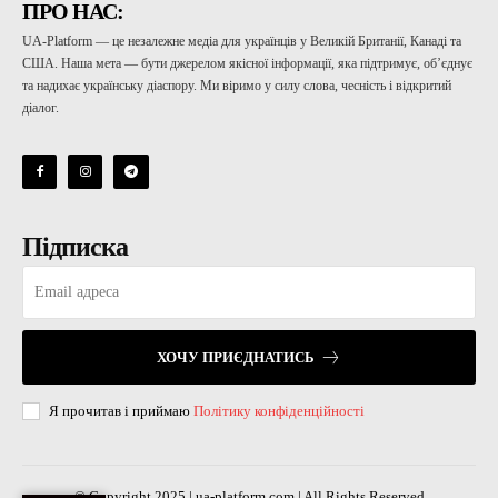
ПРО НАС:
UA-Platform — це незалежне медіа для українців у Великій Британії, Канаді та
США. Наша мета — бути джерелом якісної інформації, яка підтримує, об’єднує
та надихає українську діаспору. Ми віримо у силу слова, чесність і відкритий
діалог.
Підписка
ХОЧУ ПРИЄДНАТИСЬ
Я прочитав і приймаю
Політику конфіденційності
© Copyright 2025 | ua-platform.com | All Rights Reserved