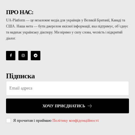
ПРО НАС:
UA-Platform — це незалежне медіа для українців у Великій Британії, Канаді та
США. Наша мета — бути джерелом якісної інформації, яка підтримує, об’єднує
та надихає українську діаспору. Ми віримо у силу слова, чесність і відкритий
діалог.
Підписка
ХОЧУ ПРИЄДНАТИСЬ
Я прочитав і приймаю
Політику конфіденційності