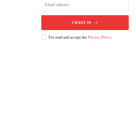
I WANT IN
I've read and accept the
Privacy Policy
.