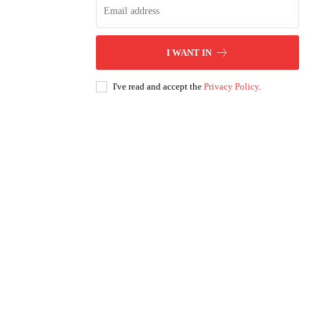
I WANT IN
I've read and accept the
Privacy Policy
.