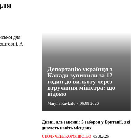
для
йської для
коштовні. А
Депортацію українця з
Канади зупинили за 12
годин до вильоту через
втручання міністра: що
відомо
Maryna Kavkalo
-
06.08.2026
Дивні, але законні: 5 заборон у Британії, які
дивують навіть місцевих
СПОЛУЧЕНЕ КОРОЛІВСТВО
05.08.2026