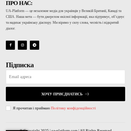
ПРО НАС:
UA-Platform — це незалежне медіа для українців у Великій Британії, Канаді та
США. Наша мета — бути джерелом якісної інформації, яка підтримує, об’єднує
та надихає українську діаспору. Ми віримо у силу слова, чесність і відкритий
діалог.
Підписка
ХОЧУ ПРИЄДНАТИСЬ
Я прочитав і приймаю
Політику конфіденційності
© Copyright 2025 | ua-platform.com | All Rights Reserved