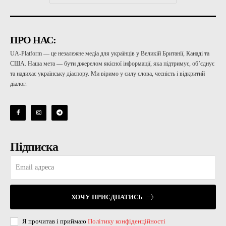
ПРО НАС:
UA-Platform — це незалежне медіа для українців у Великій Британії, Канаді та
США. Наша мета — бути джерелом якісної інформації, яка підтримує, об’єднує
та надихає українську діаспору. Ми віримо у силу слова, чесність і відкритий
діалог.
Підписка
ХОЧУ ПРИЄДНАТИСЬ
Я прочитав і приймаю
Політику конфіденційності