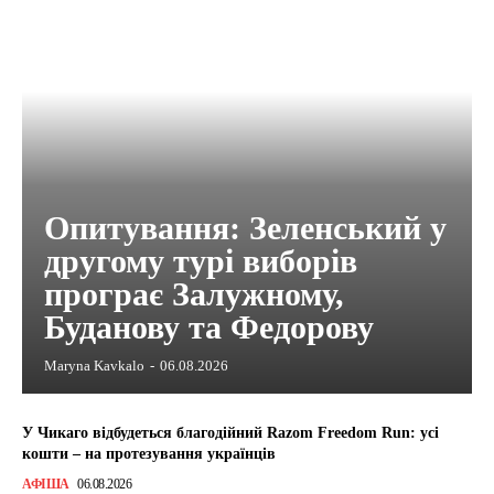
Опитування: Зеленський у
другому турі виборів
програє Залужному,
Буданову та Федорову
Maryna Kavkalo
-
06.08.2026
У Чикаго відбудеться благодійний Razom Freedom Run: усі
кошти – на протезування українців
АФІША
06.08.2026