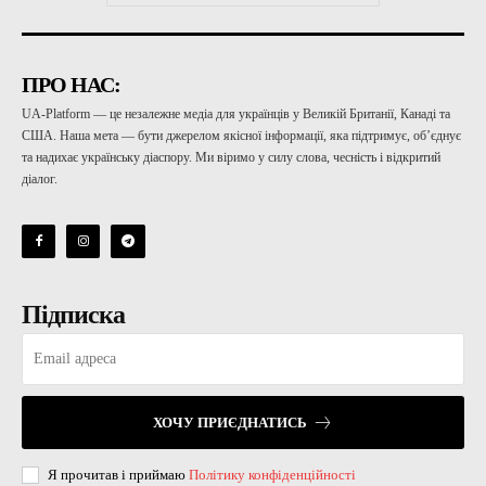
ПРО НАС:
UA-Platform — це незалежне медіа для українців у Великій Британії, Канаді та
США. Наша мета — бути джерелом якісної інформації, яка підтримує, об’єднує
та надихає українську діаспору. Ми віримо у силу слова, чесність і відкритий
діалог.
Підписка
ХОЧУ ПРИЄДНАТИСЬ
Я прочитав і приймаю
Політику конфіденційності